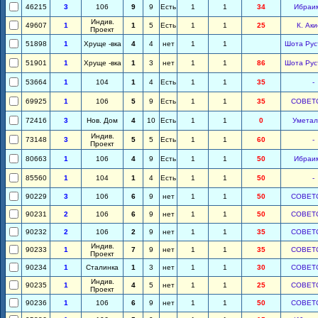
46215
3
106
9
9
Есть
1
1
34
Ибраи
Индив.
49607
1
1
5
Есть
1
1
25
К. Ак
Проект
51898
1
Хруще -вка
4
4
нет
1
1
Шота Рус
51901
1
Хруще -вка
1
3
нет
1
1
86
Шота Рус
53664
1
104
1
4
Есть
1
1
35
-
69925
1
106
5
9
Есть
1
1
35
СОВЕТ
72416
3
Нов. Дом
4
10
Есть
1
1
0
Уметал
Индив.
73148
3
5
5
Есть
1
1
60
-
Проект
80663
1
106
4
9
Есть
1
1
50
Ибраи
85560
1
104
1
4
Есть
1
1
50
-
90229
3
106
6
9
нет
1
1
50
СОВЕТ
90231
2
106
6
9
нет
1
1
50
СОВЕТ
90232
2
106
2
9
нет
1
1
35
СОВЕТ
Индив.
90233
1
7
9
нет
1
1
35
СОВЕТ
Проект
90234
1
Сталинка
1
3
нет
1
1
30
СОВЕТ
Индив.
90235
1
4
5
нет
1
1
25
СОВЕТ
Проект
90236
1
106
6
9
нет
1
1
50
СОВЕТ