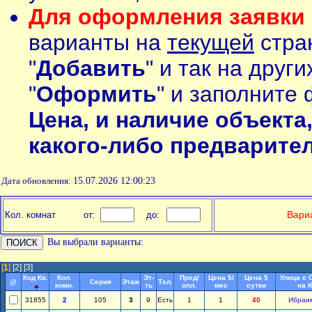
Для оформления заявки 
варианты на
текущей
стран
"
Добавить
" и так на друг
"
Оформить
" и заполните 
Цена, и наличие объекта
какого-либо предварите
Дата обновления:
15.07.2026 12:00:23
П
Вариа
Кол. комнат
от:
до:
Вы выбрали варианты:
[
1
]
[2]
[3]
Код Кв.
Кол.
Эт-
Пред/
Цена $/
Цена $
Улица с 
@
Серия
Этаж
Тел.
комн.
ть
опл.
мес
сутки
на 
31855
2
105
3
9
Есть
1
1
40
Ибраи