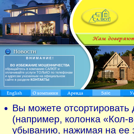
В Н И М А Н И Е !
ВО ИЗБЕЖАНИЕ МОШЕННИЧЕСТВА
обращайтесь в компанию САЛЮТ и
оплачивайте услуги ТОЛЬКО по телефонам
и адресам указанным на официальном
сайте в разделе
КОНТАКТЫ
Вы можете отсортировать 
(например, колонка «Кол-в
убыванию, нажимая на ее 