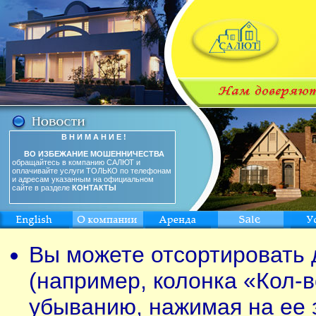
В Н И М А Н И Е !
ВО ИЗБЕЖАНИЕ МОШЕННИЧЕСТВА
обращайтесь в компанию САЛЮТ и
оплачивайте услуги ТОЛЬКО по телефонам
и адресам указанным на официальном
сайте в разделе
КОНТАКТЫ
Вы можете отсортировать 
(например, колонка «Кол-в
убыванию, нажимая на ее 