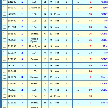
121187
1
106
2
9
нет
1
1
0
Карпи
109172
1
Сталинка
1
3
нет
1
1
20
Эрки
69925
1
106
5
9
Есть
1
1
35
СОВЕ
108450
3
105
2
5
нет
1
1
43
Гог
111334
2
104
5
5
нет
1
1
23
Гог
102587
1
Элитка
6
11
нет
1
1
26
СОВЕ
Индив.
90233
1
7
9
нет
1
1
35
СОВЕ
Проект
119196
2
Нов. Дом
6
9
нет
1
1
0
Иса
111337
2
104
5
5
нет
1
1
23
Гог
121193
3
Элитка
2
10
нет
1
1
0
СОВЕ
90232
2
106
2
9
нет
1
1
35
СОВЕ
103469
1
105
1
5
нет
1
1
28
121324
3
Элитка
2
11
нет
1
1
0
Умета
121194
3
Элитка
2
10
нет
1
1
0
СОВЕ
90231
2
106
6
9
нет
1
1
50
СОВЕ
85560
1
104
1
4
Есть
1
1
50
121525
3
Элитка
10
11
нет
1
1
0
Умета
Индив.