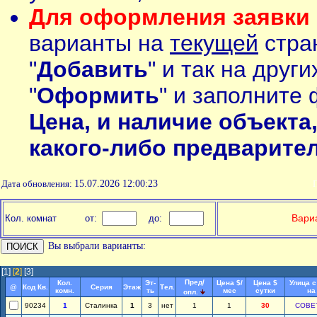
Для оформления заявки 
варианты на
текущей
стран
"
Добавить
" и так на друг
"
Оформить
" и заполните 
Цена, и наличие объекта
какого-либо предварите
Дата обновления:
15.07.2026 12:00:23
П
Вариа
Кол. комнат
от:
до:
Вы выбрали варианты:
[1]
[
2
]
[3]
Пред/
Кол.
Эт-
Цена $/
Цена $
Улица с
@
Код Кв.
Серия
Этаж
Тел.
комн.
ть
мес
сутки
на
опл.
90234
1
Сталинка
1
3
нет
1
1
30
СОВЕ