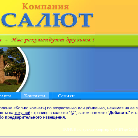
олонка «Кол-во комнат») по возрастанию или убыванию, нажимая на ее з
анты на
текущей
странице в колонке "
@
", затем нажмите "
Добавить
" и 
ибо предварительного извещения.
ПОИСК по аренде квартир от MIN до 550$