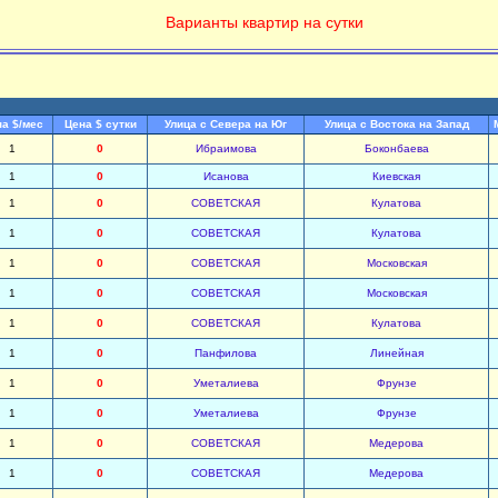
Варианты квартир на сутки
а $/мес
Цена $ сутки
Улица с Севера на Юг
Улица с Востока на Запад
1
0
Ибраимова
Боконбаева
1
0
Исанова
Киевская
1
0
СОВЕТСКАЯ
Кулатова
1
0
СОВЕТСКАЯ
Кулатова
1
0
СОВЕТСКАЯ
Московская
1
0
СОВЕТСКАЯ
Московская
1
0
СОВЕТСКАЯ
Кулатова
1
0
Панфилова
Линейная
1
0
Уметалиева
Фрунзе
1
0
Уметалиева
Фрунзе
1
0
СОВЕТСКАЯ
Медерова
1
0
СОВЕТСКАЯ
Медерова