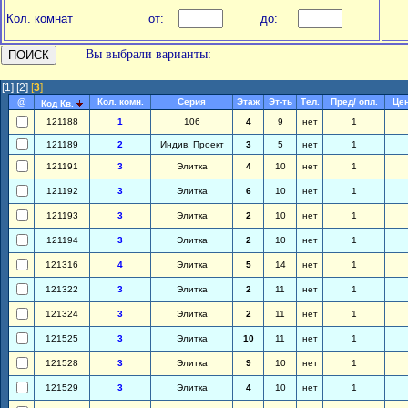
Кол. комнат
от:
до:
Вы выбрали варианты:
[1]
[2]
[
3
]
@
Кол. комн.
Серия
Этаж
Эт-ть
Тел.
Пред/ опл.
Цен
Код Кв.
121188
1
106
4
9
нет
1
121189
2
Индив. Проект
3
5
нет
1
121191
3
Элитка
4
10
нет
1
121192
3
Элитка
6
10
нет
1
121193
3
Элитка
2
10
нет
1
121194
3
Элитка
2
10
нет
1
121316
4
Элитка
5
14
нет
1
121322
3
Элитка
2
11
нет
1
121324
3
Элитка
2
11
нет
1
121525
3
Элитка
10
11
нет
1
121528
3
Элитка
9
10
нет
1
121529
3
Элитка
4
10
нет
1