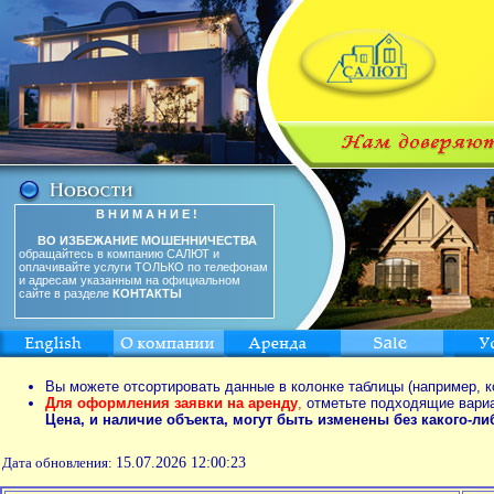
В Н И М А Н И Е !
ВО ИЗБЕЖАНИЕ МОШЕННИЧЕСТВА
обращайтесь в компанию САЛЮТ и
оплачивайте услуги ТОЛЬКО по телефонам
и адресам указанным на официальном
сайте в разделе
КОНТАКТЫ
Вы можете отсортировать данные в колонке таблицы (например, к
Для оформления заявки на аренду
,
отметьте подходящие вари
Цена, и наличие объекта, могут быть изменены без какого-л
Дата обновления:
15.07.2026 12:00:23