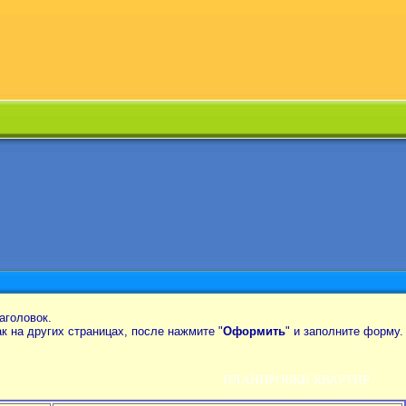
аголовок.
так на других страницах, после нажмите "
Оформить
" и заполните форму.
ПЛАНИРОВКИ КВАРТИР