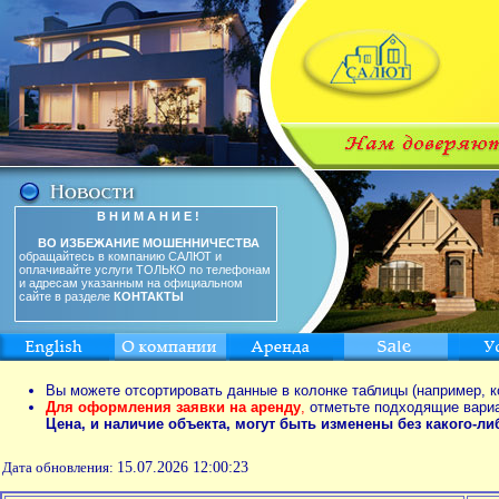
В Н И М А Н И Е !
ВО ИЗБЕЖАНИЕ МОШЕННИЧЕСТВА
обращайтесь в компанию САЛЮТ и
оплачивайте услуги ТОЛЬКО по телефонам
и адресам указанным на официальном
сайте в разделе
КОНТАКТЫ
Вы можете отсортировать данные в колонке таблицы (например, к
Для оформления заявки на аренду
,
отметьте подходящие вари
Цена, и наличие объекта, могут быть изменены без какого-л
Дата обновления:
15.07.2026 12:00:23