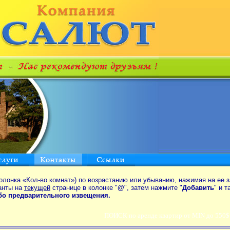
олонка «Кол-во комнат») по возрастанию или убыванию, нажимая на ее з
анты на
текущей
странице в колонке "
@
", затем нажмите "
Добавить
" и 
ибо предварительного извещения.
ПОИСК по аренде квартир от MIN до 550$