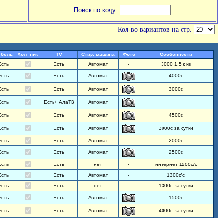
Поиск по коду:
Кол-во вариантов на стр.
ебель
Хол -ник
TV
Стир. машина
Фото
Особенности
Есть
Есть
Автомат
-
3000 1,5 к кв
Есть
Есть
Автомат
4000с
Есть
Есть
Автомат
3000с
Есть
Есть+ АлаТВ
Автомат
Есть
Есть
Автомат
4500с
Есть
Есть
Автомат
3000с за сутки
Есть
Есть
Автомат
-
2000с
Есть
Есть
Автомат
2500с
Есть
Есть
нет
-
интернет 1200с/с
Есть
Есть
Автомат
-
1300с\с
Есть
Есть
нет
-
1300с за сутки
Есть
Есть
Автомат
1500с
Есть
Есть
Автомат
4000с за сутки