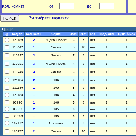
Кол. комнат
от:
до:
Вы выбрали варианты:
[1]
[
2
]
[3]
@
Код Кв.
Кол. комн.
Серия
Этаж
Эт-ть
Тел.
Пред/ опл.
Цена $/мес
121189
2
Индив. Проект
3
5
нет
1
1
116442
1
Элитка
5
10
нет
1
1
119747
2
Элитка
7
9
нет
1
1
119651
3
Индив. Проект
4
9
нет
1
1
119746
3
Элитка
6
9
нет
1
1
121184
2
106
2
9
нет
1
1
121186
1
105
3
5
нет
1
1
121188
1
106
4
9
нет
1
1
95886
1
106
5
9
нет
1
1
95887
2
105
3
5
нет
1
1
100809
1
105
5
5
нет
1
1
109172
1
Сталинка
1
3
нет
1
1
103777
2
Элитка
2
16
нет
1
1