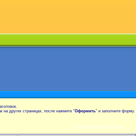
аголовок.
так на других страницах, после нажмите "
Оформить
" и заполните форму.
ПЛАНИРОВКИ КВАРТИР