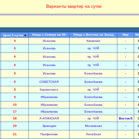
Варианты квартир на сутки
Улица с Севера на Юг
Улица с Востока на Запад
Мкр
М
Цена $ сутки
0
Исанова
Киевская
-
0
Исанова
пр. ЧУЙ
-
0
Исанова
пр. ЧУЙ
-
0
Исанова
пр. ЧУЙ
-
0
Исанова
Боконбаева
-
0
СОВЕТСКАЯ
Боконбаева
-
0
Карпинского
пр. ЧУЙ
-
0
Ибраимова
Боконбаева
-
15
Ибраимова
Боконбаева
-
17
Ибраимова
Боконбаева
-
18
А-АТИНСКАЯ
пр. ЧУЙ
Восток-5
20
Эркиндик
Московская
-
21
Панфилова
Линейная
-