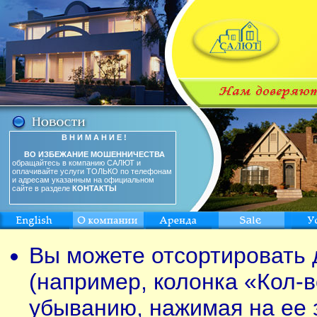
В Н И М А Н И Е !
ВО ИЗБЕЖАНИЕ МОШЕННИЧЕСТВА
обращайтесь в компанию САЛЮТ и
оплачивайте услуги ТОЛЬКО по телефонам
и адресам указанным на официальном
сайте в разделе
КОНТАКТЫ
Вы можете отсортировать 
(например, колонка «Кол-в
убыванию, нажимая на ее 