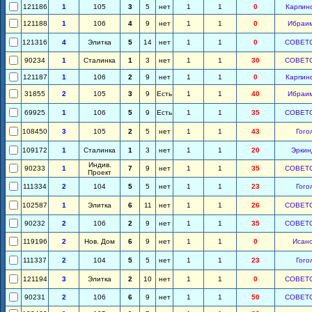
121186
1
105
3
5
нет
1
1
0
Карпин
121188
1
106
4
9
нет
1
1
0
Ибраи
121316
4
Элитка
5
14
нет
1
1
0
СОВЕТ
90234
1
Сталинка
1
3
нет
1
1
30
СОВЕТ
121187
1
106
2
9
нет
1
1
0
Карпин
31855
2
105
3
9
Есть
1
1
40
Ибраи
69925
1
106
5
9
Есть
1
1
35
СОВЕТ
108450
3
105
2
5
нет
1
1
43
Гого
109172
1
Сталинка
1
3
нет
1
1
20
Эркин
Индив.
90233
1
7
9
нет
1
1
35
СОВЕТ
Проект
111334
2
104
5
5
нет
1
1
23
Гого
102587
1
Элитка
6
11
нет
1
1
26
СОВЕТ
90232
2
106
2
9
нет
1
1
35
СОВЕТ
119196
2
Нов. Дом
6
9
нет
1
1
0
Исан
111337
2
104
5
5
нет
1
1
23
Гого
121194
3
Элитка
2
10
нет
1
1
0
СОВЕТ
90231
2
106
6
9
нет
1
1
50
СОВЕТ