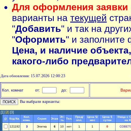
Для оформления заявки 
варианты на
текущей
стран
"
Добавить
" и так на друг
"
Оформить
" и заполните 
Цена, и наличие объекта
какого-либо предварите
Дата обновления:
15.07.2026 12:00:23
П
Вариа
Кол. комнат
от:
до:
Вы выбрали варианты:
[1]
[
2
]
[3]
Кол.
Эт-
Пред/
Цена $/
Цена $
Улица с 
@
Код Кв.
Серия
Этаж
Тел.
комн.
ть
опл.
мес
сутки
на 
121192
3
Элитка
6
10
нет
1
1
0
СОВЕТ