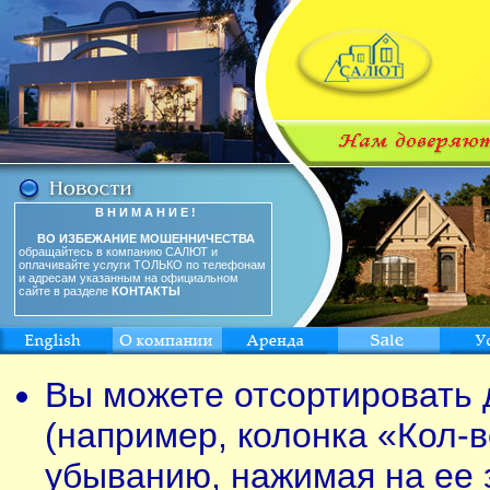
В Н И М А Н И Е !
ВО ИЗБЕЖАНИЕ МОШЕННИЧЕСТВА
обращайтесь в компанию САЛЮТ и
оплачивайте услуги ТОЛЬКО по телефонам
и адресам указанным на официальном
сайте в разделе
КОНТАКТЫ
Вы можете отсортировать 
(например, колонка «Кол-в
убыванию, нажимая на ее 