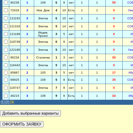
90236
1
106
6
9
нет
1
1
50
СО
72416
3
Нов. Дом
4
10
Есть
1
1
0
Ум
121192
3
Элитка
6
10
нет
1
1
0
СО
121316
4
Элитка
5
14
нет
1
1
0
СО
Индив.
121189
2
3
5
нет
1
1
0
И
Проект
119749
2
Элитка
6
9
нет
1
1
0
И
122186
1
Элитка
5
10
нет
1
1
0
Ум
90234
1
Сталинка
1
3
нет
1
1
30
СО
116442
1
Элитка
5
10
нет
1
1
0
И
95887
2
105
3
5
нет
1
1
17
Иб
69925
1
106
5
9
Есть
1
1
35
СО
119747
2
Элитка
7
9
нет
1
1
0
И
46215
3
106
9
9
Есть
1
1
34
Иб
[1]
[2]
[
3
]