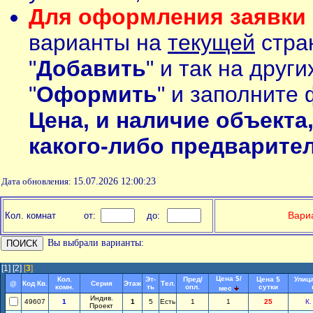
Для оформления заявки 
варианты на
текущей
стран
"
Добавить
" и так на друг
"
Оформить
" и заполните 
Цена, и наличие объекта
какого-либо предварите
Дата обновления:
15.07.2026 12:00:23
П
Вариа
Кол. комнат
от:
до:
Вы выбрали варианты:
[1]
[2]
[
3
]
Цена $/
Кол.
Эт-
Пред/
Цена $
Улиц
@
Код Кв.
Серия
Этаж
Тел.
комн.
ть
опл.
сутки
мес
Индив.
49607
1
1
5
Есть
1
1
25
К.
Проект