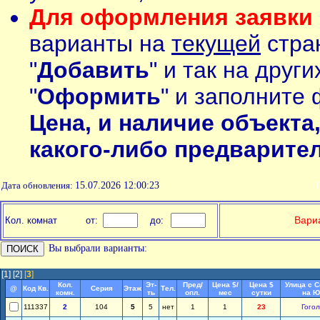
Для оформления заявки 
варианты на
текущей
стран
"
Добавить
" и так на друг
"
Оформить
" и заполните 
Цена, и наличие объекта
какого-либо предварите
Дата обновления:
15.07.2026 12:00:23
П
Вариа
Кол. комнат
от:
до:
Вы выбрали варианты:
[1]
[2]
[
3
]
Кол.
Эт-
Пред/
Цена $/
Цена $
Улица с 
@
Код Кв.
Серия
Этаж
Тел.
комн.
ть
опл.
мес
сутки
на Ю
111337
2
104
5
5
нет
1
1
23
Гогол