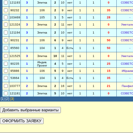
121193
3
Элитка
2
10
нет
1
1
0
СОВЕТС
90232
2
106
2
9
нет
1
1
35
СОВЕТС
103469
1
105
1
5
нет
1
1
28
-
121324
3
Элитка
2
11
нет
1
1
0
Уметал
121194
3
Элитка
2
10
нет
1
1
0
СОВЕТС
90231
2
106
6
9
нет
1
1
50
СОВЕТС
85560
1
104
1
4
Есть
1
1
50
-
121525
3
Элитка
10
11
нет
1
1
0
Уметал
Индив.
90235
1
4
5
нет
1
1
25
СОВЕТС
Проект
95886
1
106
5
9
нет
1
1
15
Ибраим
53664
1
104
1
4
Есть
1
1
35
-
103777
2
Элитка
2
16
нет
1
1
21
Панфил
121181
2
Элитка
5
10
нет
1
1
0
СОВЕТС
[1]
[2]
[
3
]