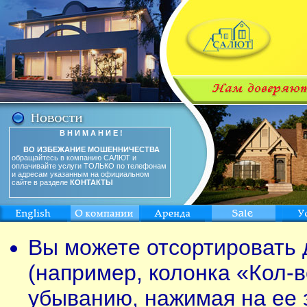
В Н И М А Н И Е !
ВО ИЗБЕЖАНИЕ МОШЕННИЧЕСТВА
обращайтесь в компанию САЛЮТ и
оплачивайте услуги ТОЛЬКО по телефонам
и адресам указанным на официальном
сайте в разделе
КОНТАКТЫ
Вы можете отсортировать 
(например, колонка «Кол-в
убыванию, нажимая на ее 