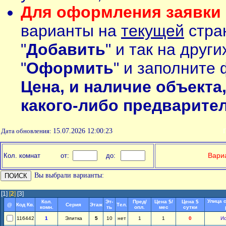
Для оформления заявки 
варианты на
текущей
стран
"
Добавить
" и так на друг
"
Оформить
" и заполните 
Цена, и наличие объекта
какого-либо предварите
Дата обновления:
15.07.2026 12:00:23
П
Вариа
Кол. комнат
от:
до:
Вы выбрали варианты:
[1]
[
2
]
[3]
Улица 
Кол.
Эт-
Пред/
Цена $/
Цена $
@
Код Кв.
Серия
Этаж
Тел.
комн.
ть
опл.
мес
сутки
116442
1
Элитка
5
10
нет
1
1
0
И