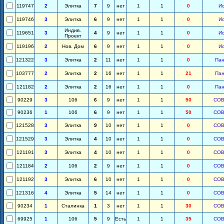
119747
2
Элитка
7
9
нет
1
1
0
И
119746
3
Элитка
6
9
нет
1
1
0
И
Индив.
119651
3
4
9
нет
1
1
0
И
Проект
119196
2
Нов. Дом
6
9
нет
1
1
0
И
121322
3
Элитка
2
11
нет
1
1
0
Па
103777
2
Элитка
2
16
нет
1
1
21
Па
121182
2
Элитка
2
16
нет
1
1
0
Па
90229
3
106
6
9
нет
1
1
50
СОВ
90236
1
106
6
9
нет
1
1
50
СОВ
121528
3
Элитка
9
10
нет
1
1
0
СОВ
121529
3
Элитка
4
10
нет
1
1
0
СОВ
121191
3
Элитка
4
10
нет
1
1
0
СОВ
121184
2
106
2
9
нет
1
1
0
СОВ
121192
3
Элитка
6
10
нет
1
1
0
СОВ
121316
4
Элитка
5
14
нет
1
1
0
СОВ
90234
1
Сталинка
1
3
нет
1
1
30
СОВ
69925
1
106
5
9
Есть
1
1
35
СОВ