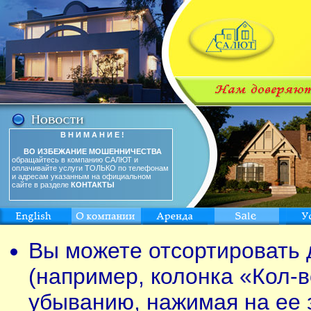
В Н И М А Н И Е !
ВО ИЗБЕЖАНИЕ МОШЕННИЧЕСТВА
обращайтесь в компанию САЛЮТ и
оплачивайте услуги ТОЛЬКО по телефонам
и адресам указанным на официальном
сайте в разделе
КОНТАКТЫ
Вы можете отсортировать 
(например, колонка «Кол-в
убыванию, нажимая на ее 