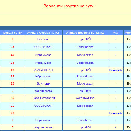
Варианты квартир на сутки
Цена $ сутки
Улица с Севера на Юг
Улица с Востока на Запад
Мкр
Меб
0
Исанова
пр. ЧУЙ
-
Ес
35
СОВЕТСКАЯ
Боконбаева
-
Ес
40
Ибраимова
Московская
-
Ес
34
Ибраимова
Боконбаева
-
Ес
18
А-АТИНСКАЯ
пр. ЧУЙ
Восток-5
Ес
17
Ибраимова
Боконбаева
-
Ес
20
Эркиндик
Московская
-
Ес
0
Карпинского
пр. ЧУЙ
-
Ес
86
Шота Руставели
АХУНБАЕВА
-
Ес
26
СОВЕТСКАЯ
Московская
-
Ес
28
-
-
Восток-5
Ес
0
Ибраимова
Боконбаева
-
Ес
0
Карпинского
пр. ЧУЙ
-
Ес