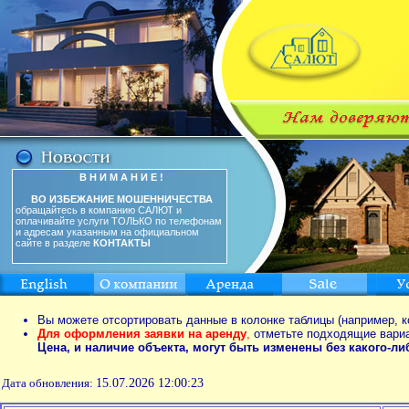
В Н И М А Н И Е !
ВО ИЗБЕЖАНИЕ МОШЕННИЧЕСТВА
обращайтесь в компанию САЛЮТ и
оплачивайте услуги ТОЛЬКО по телефонам
и адресам указанным на официальном
сайте в разделе
КОНТАКТЫ
Вы можете отсортировать данные в колонке таблицы (например, к
Для оформления заявки на аренду
,
отметьте подходящие вари
Цена, и наличие объекта, могут быть изменены без какого-л
Дата обновления:
15.07.2026 12:00:23