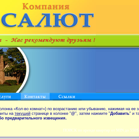
олонка «Кол-во комнат») по возрастанию или убыванию, нажимая на ее з
анты на
текущей
странице в колонке "
@
", затем нажмите "
Добавить
" и 
ибо предварительного извещения.
ПОИСК по аренде квартир от MIN до 550$