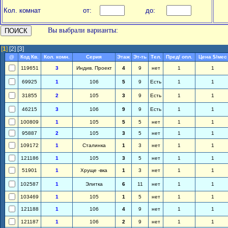
Кол. комнат
от:
до:
Вы выбрали варианты:
[
1
]
[2]
[3]
@
Код Кв.
Кол. комн.
Серия
Этаж
Эт-ть
Тел.
Пред/ опл.
Цена $/мес
119651
3
Индив. Проект
4
9
нет
1
1
69925
1
106
5
9
Есть
1
1
31855
2
105
3
9
Есть
1
1
46215
3
106
9
9
Есть
1
1
100809
1
105
5
5
нет
1
1
95887
2
105
3
5
нет
1
1
109172
1
Сталинка
1
3
нет
1
1
121186
1
105
3
5
нет
1
1
51901
1
Хруще -вка
1
3
нет
1
1
102587
1
Элитка
6
11
нет
1
1
103469
1
105
1
5
нет
1
1
121188
1
106
4
9
нет
1
1
121187
1
106
2
9
нет
1
1