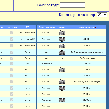
Поиск по коду:
Кол-во вариантов на стр.
ель
Хол -ник
TV
Стир. машина
Фото
Особенности
ть
Есть+ АлаТВ
Автомат
ть
Есть+ АлаТВ
Автомат
2300 с
ть
Есть+ АлаТВ
Автомат
3000с
ть
Есть
нет
1- 2 кв тоже есть в наличии
ть
Есть
нет
-
1300с за сутки
ть
Есть
Автомат
-
1300с\с
ть
Есть
Автомат
1500с
ть
Есть
Автомат
-
2000с
ть
Есть
Автомат
2500 с для не курящих
ть
Есть
Автомат
2500с
ть
Есть
Автомат
-
2500с
ть
Есть
Автомат
2500с
ть
Есть
Автомат
-
2500с