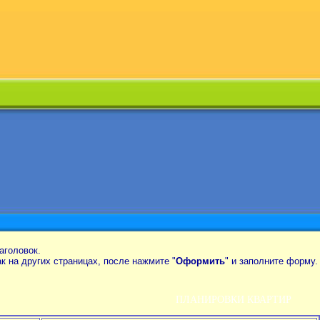
аголовок.
так на других страницах, после нажмите "
Оформить
" и заполните форму.
ПЛАНИРОВКИ КВАРТИР