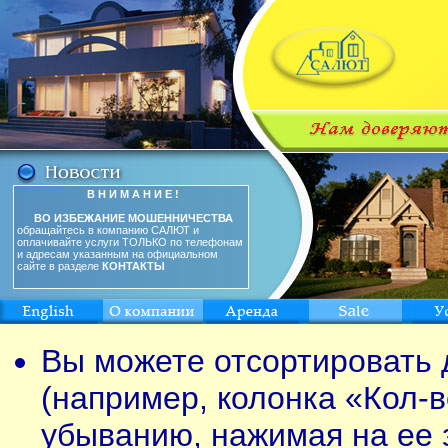
В Н И М А Н И Е !
ВО ИЗБЕЖАНИЕ МОШЕННИЧЕСТВА
обращайтесь в компанию САЛЮТ и
оплачивайте услуги ТОЛЬКО по телефонам
и адресам указанным на официальном
сайте в разделе
КОНТАКТЫ
Вы можете отсортировать 
(например, колонка «Кол-в
убыванию, нажимая на ее 