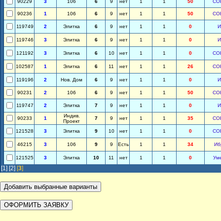
90229
3
106
6
9
нет
1
1
50
СО
90236
1
106
6
9
нет
1
1
50
СО
119749
2
Элитка
6
9
нет
1
1
0
И
119746
3
Элитка
6
9
нет
1
1
0
И
121192
3
Элитка
6
10
нет
1
1
0
СО
102587
1
Элитка
6
11
нет
1
1
26
СО
119196
2
Нов. Дом
6
9
нет
1
1
0
И
90231
2
106
6
9
нет
1
1
50
СО
119747
2
Элитка
7
9
нет
1
1
0
И
Индив.
90233
1
7
9
нет
1
1
35
СО
Проект
121528
3
Элитка
9
10
нет
1
1
0
СО
46215
3
106
9
9
Есть
1
1
34
Иб
121525
3
Элитка
10
11
нет
1
1
0
Ум
[1]
[2]
[
3
]