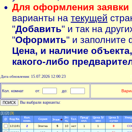
Для оформления заявки 
варианты на
текущей
стран
"
Добавить
" и так на друг
"
Оформить
" и заполните 
Цена, и наличие объекта
какого-либо предварите
Дата обновления:
15.07.2026 12:00:23
П
Вариа
Кол. комнат
от:
до:
Вы выбрали варианты:
[1]
[2]
[
3
]
Кол.
Эт-
Пред/
Цена $/
Цена $
Улиц
@
Код Кв.
Серия
Тел.
Этаж
комн.
ть
опл.
мес
сутки
121181
2
Элитка
5
10
нет
1
1
0
СО