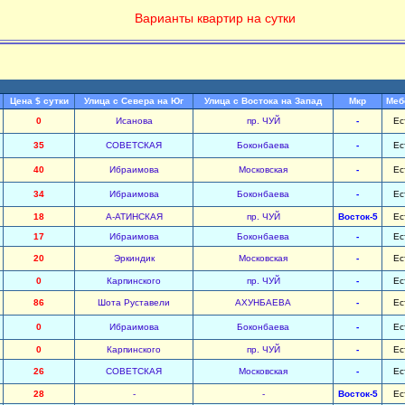
Варианты квартир на сутки
Цена $ сутки
Улица с Севера на Юг
Улица с Востока на Запад
Мкр
Меб
0
Исанова
пр. ЧУЙ
-
Ес
35
СОВЕТСКАЯ
Боконбаева
-
Ес
40
Ибраимова
Московская
-
Ес
34
Ибраимова
Боконбаева
-
Ес
18
А-АТИНСКАЯ
пр. ЧУЙ
Восток-5
Ес
17
Ибраимова
Боконбаева
-
Ес
20
Эркиндик
Московская
-
Ес
0
Карпинского
пр. ЧУЙ
-
Ес
86
Шота Руставели
АХУНБАЕВА
-
Ес
0
Ибраимова
Боконбаева
-
Ес
0
Карпинского
пр. ЧУЙ
-
Ес
26
СОВЕТСКАЯ
Московская
-
Ес
28
-
-
Восток-5
Ес