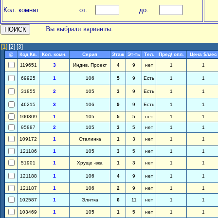
Кол. комнат
от:
до:
Вы выбрали варианты:
[
1
]
[2]
[3]
@
Код Кв.
Кол. комн.
Серия
Этаж
Эт-ть
Тел.
Пред/ опл.
Цена $/мес
119651
3
Индив. Проект
4
9
нет
1
1
69925
1
106
5
9
Есть
1
1
31855
2
105
3
9
Есть
1
1
46215
3
106
9
9
Есть
1
1
100809
1
105
5
5
нет
1
1
95887
2
105
3
5
нет
1
1
109172
1
Сталинка
1
3
нет
1
1
121186
1
105
3
5
нет
1
1
51901
1
Хруще -вка
1
3
нет
1
1
121188
1
106
4
9
нет
1
1
121187
1
106
2
9
нет
1
1
102587
1
Элитка
6
11
нет
1
1
103469
1
105
1
5
нет
1
1