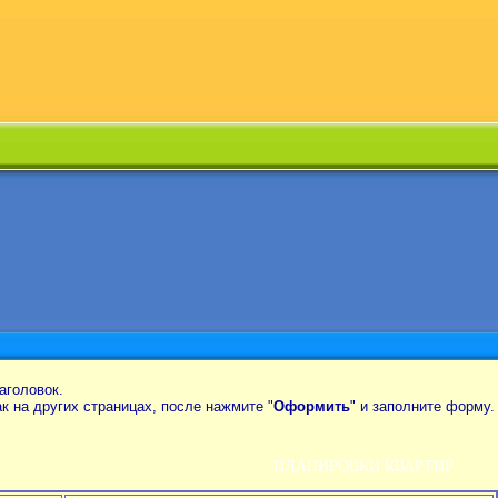
аголовок.
так на других страницах, после нажмите "
Оформить
" и заполните форму.
ПЛАНИРОВКИ КВАРТИР