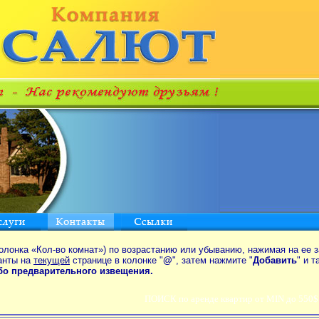
олонка «Кол-во комнат») по возрастанию или убыванию, нажимая на ее з
анты на
текущей
странице в колонке "
@
", затем нажмите "
Добавить
" и 
ибо предварительного извещения.
ПОИСК по аренде квартир от MIN до 550$