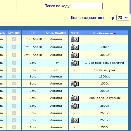
Поиск по коду:
Кол-во вариантов на стр.
ель
Хол -ник
TV
Стир. машина
Фото
Особенности
ть
Есть+ АлаТВ
Автомат
ть
Есть+ АлаТВ
Автомат
2300 с
ть
Есть+ АлаТВ
Автомат
3000с
ть
Есть
нет
1- 2 кв тоже есть в наличии
ть
Есть
нет
-
1300с за сутки
ть
Есть
Автомат
-
1300с\с
ть
Есть
Автомат
1500с
ть
Есть
Автомат
-
2000с
ть
Есть
Автомат
2500 с для не курящих
ть
Есть
Автомат
2500с
ть
Есть
Автомат
-
2500с
ть
Есть
Автомат
2500с
ть
Есть
Автомат
-
2500с