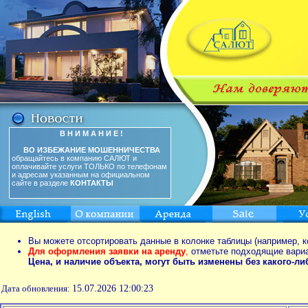
В Н И М А Н И Е !
ВО ИЗБЕЖАНИЕ МОШЕННИЧЕСТВА
обращайтесь в компанию САЛЮТ и
оплачивайте услуги ТОЛЬКО по телефонам
и адресам указанным на официальном
сайте в разделе
КОНТАКТЫ
Вы можете отсортировать данные в колонке таблицы (например, к
Для оформления заявки на аренду
,
отметьте подходящие вари
Цена, и наличие объекта, могут быть изменены без какого-л
Дата обновления:
15.07.2026 12:00:23