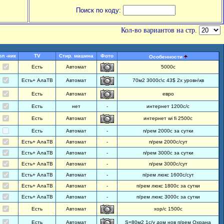
Поиск по коду:
Кол-во вариантов на стр.
ол -ник
TV
Стир. машина
Фото
Особенности
Есть
Автомат
5000с
Есть+ АлаТВ
Автомат
70м2 3000с\с 43$ 2х уровн\кв
Есть
Автомат
евро
Есть
нет
-
интернет 1200с/с
Есть
Автомат
интернет wi fi 2500с
Есть
Автомат
-
п/рем 2000с за сутки
Есть+ АлаТВ
Автомат
-
п/рем 2000с/сут
Есть+ АлаТВ
Автомат
-
п/рем 3000с за сутки
Есть+ АлаТВ
Автомат
-
п/рем 3000с/сут
Есть+ АлаТВ
Автомат
-
п/рем люкс 1600с/сут
Есть+ АлаТВ
Автомат
-
п/рем люкс 1800с за сутки
Есть+ АлаТВ
Автомат
-
п/рем люкс 3000с за сутки
Есть
Автомат
хор/с 1500с
Есть
Автомат
S=80м2 1с/у дом нов п/рем Охрана