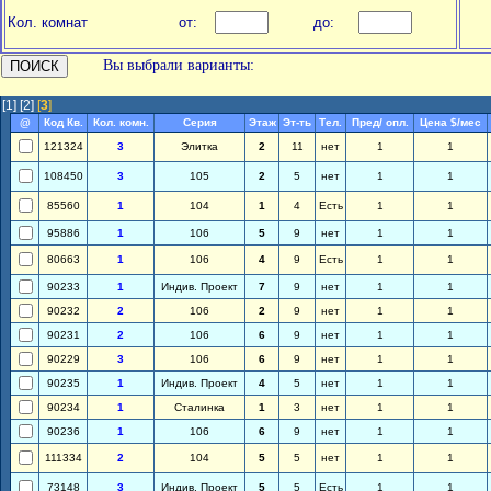
Кол. комнат
от:
до:
Вы выбрали варианты:
[1]
[2]
[
3
]
@
Код Кв.
Кол. комн.
Серия
Этаж
Эт-ть
Тел.
Пред/ опл.
Цена $/мес
121324
3
Элитка
2
11
нет
1
1
108450
3
105
2
5
нет
1
1
85560
1
104
1
4
Есть
1
1
95886
1
106
5
9
нет
1
1
80663
1
106
4
9
Есть
1
1
90233
1
Индив. Проект
7
9
нет
1
1
90232
2
106
2
9
нет
1
1
90231
2
106
6
9
нет
1
1
90229
3
106
6
9
нет
1
1
90235
1
Индив. Проект
4
5
нет
1
1
90234
1
Сталинка
1
3
нет
1
1
90236
1
106
6
9
нет
1
1
111334
2
104
5
5
нет
1
1
73148
3
Индив. Проект
5
5
Есть
1
1