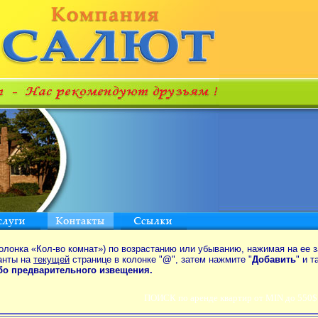
олонка «Кол-во комнат») по возрастанию или убыванию, нажимая на ее з
анты на
текущей
странице в колонке "
@
", затем нажмите "
Добавить
" и 
ибо предварительного извещения.
ПОИСК по аренде квартир от MIN до 550$