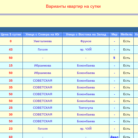
Варианты квартир на сутки
Цена $ сутки
Улица с Севера на Юг
Улица с Востока на Запад
Мкр
Мебель
Х
0
Уметалиева
Фрунзе
-
Есть
43
Гоголя
пр. ЧУЙ
-
Есть
50
-
-
5
Есть
15
Ибраимова
Боконбаева
-
Есть
50
Ибраимова
Боконбаева
-
Есть
35
СОВЕТСКАЯ
Боконбаева
-
Есть
35
СОВЕТСКАЯ
Боконбаева
-
Есть
50
СОВЕТСКАЯ
Боконбаева
-
Есть
50
СОВЕТСКАЯ
Боконбаева
-
Есть
25
СОВЕТСКАЯ
Токтогула
-
Есть
30
СОВЕТСКАЯ
Боконбаева
-
Есть
50
СОВЕТСКАЯ
Боконбаева
-
Есть
23
Гоголя
пр. ЧУЙ
-
Есть
60
-
-
Джал
Есть