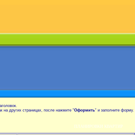
аголовок.
так на других страницах, после нажмите "
Оформить
" и заполните форму.
ПЛАНИРОВКИ КВАРТИР