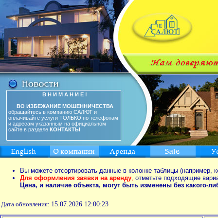
В Н И М А Н И Е !
ВО ИЗБЕЖАНИЕ МОШЕННИЧЕСТВА
обращайтесь в компанию САЛЮТ и
оплачивайте услуги ТОЛЬКО по телефонам
и адресам указанным на официальном
сайте в разделе
КОНТАКТЫ
Вы можете отсортировать данные в колонке таблицы (например, к
Для оформления заявки на аренду
,
отметьте подходящие вари
Цена, и наличие объекта, могут быть изменены без какого-л
Дата обновления:
15.07.2026 12:00:23