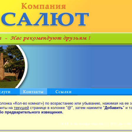
олонка «Кол-во комнат») по возрастанию или убыванию, нажимая на ее з
анты на
текущей
странице в колонке "
@
", затем нажмите "
Добавить
" и 
ибо предварительного извещения.
ПОИСК по аренде квартир от MIN до 550$