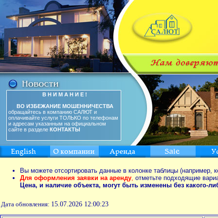
В Н И М А Н И Е !
ВО ИЗБЕЖАНИЕ МОШЕННИЧЕСТВА
обращайтесь в компанию САЛЮТ и
оплачивайте услуги ТОЛЬКО по телефонам
и адресам указанным на официальном
сайте в разделе
КОНТАКТЫ
Вы можете отсортировать данные в колонке таблицы (например, к
Для оформления заявки на аренду
,
отметьте подходящие вари
Цена, и наличие объекта, могут быть изменены без какого-л
Дата обновления:
15.07.2026 12:00:23