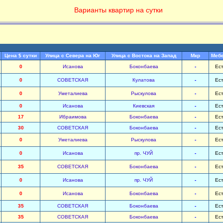
Варианты квартир на сутки
Цена $ сутки
Улица с Севера на Юг
Улица с Востока на Запад
Мкр
Меб
0
Исанова
Боконбаева
-
Ес
0
СОВЕТСКАЯ
Кулатова
-
Ес
0
Уметалиева
Рыскулова
-
Ес
0
Исанова
Киевская
-
Ес
17
Ибраимова
Боконбаева
-
Ес
30
СОВЕТСКАЯ
Боконбаева
-
Ес
0
Уметалиева
Рыскулова
-
Ес
0
Исанова
пр. ЧУЙ
-
Ес
35
СОВЕТСКАЯ
Боконбаева
-
Ес
0
Исанова
пр. ЧУЙ
-
Ес
0
Исанова
Боконбаева
-
Ес
35
СОВЕТСКАЯ
Боконбаева
-
Ес
35
СОВЕТСКАЯ
Боконбаева
-
Ес