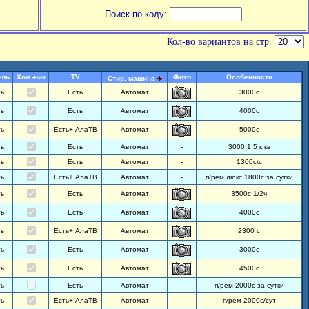
Поиск по коду:
Кол-во вариантов на стр.
ель
Хол -ник
TV
Фото
Особенности
Стир. машина
ть
Есть
Автомат
3000с
ть
Есть
Автомат
4000с
ть
Есть+ АлаТВ
Автомат
5000с
ть
Есть
Автомат
-
3000 1,5 к кв
ть
Есть
Автомат
-
1300с\с
ть
Есть+ АлаТВ
Автомат
-
п/рем люкс 1800с за сутки
ть
Есть
Автомат
3500с 1/2ч
ть
Есть
Автомат
4000с
ть
Есть+ АлаТВ
Автомат
2300 с
ть
Есть
Автомат
3000с
ть
Есть
Автомат
4500с
ть
Есть
Автомат
-
п/рем 2000с за сутки
ть
Есть+ АлаТВ
Автомат
-
п/рем 2000с/сут