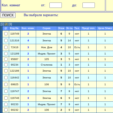
Кол. комнат
от:
до:
Вы выбрали варианты:
[1]
[
2
]
[3]
@
Код Кв.
Кол. комн.
Серия
Этаж
Эт-ть
Тел.
Пред/ опл.
Цена $/мес
119749
2
Элитка
6
9
нет
1
1
121316
4
Элитка
5
14
нет
1
1
72416
3
Нов. Дом
4
10
Есть
1
1
121189
2
Индив. Проект
3
5
нет
1
1
95887
2
105
3
5
нет
1
1
90234
1
Сталинка
1
3
нет
1
1
122186
1
Элитка
5
10
нет
1
1
116442
1
Элитка
5
10
нет
1
1
69925
1
106
5
9
Есть
1
1
119747
2
Элитка
7
9
нет
1
1
119746
3
Элитка
6
9
нет
1
1
90233
1
Индив. Проект
7
9
нет
1
1
90232
2
106
2
9
нет
1
1