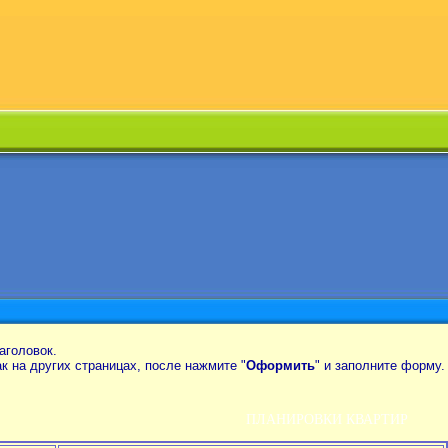
аголовок.
так на других страницах, после нажмите "
Оформить
" и заполните форму.
ПЛАНИРОВКИ КВАРТИР