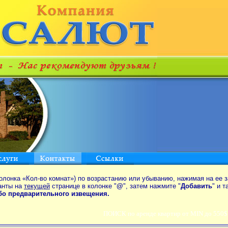
олонка «Кол-во комнат») по возрастанию или убыванию, нажимая на ее з
анты на
текущей
странице в колонке "
@
", затем нажмите "
Добавить
" и 
ибо предварительного извещения.
ПОИСК по аренде квартир от MIN до 550$