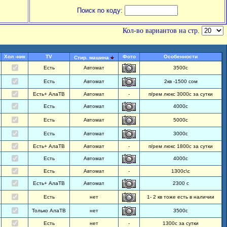
Поиск по коду:
Кол-во вариантов на стр.
Хол -ник
TV
Фото
Особенности
Стир. машина
Есть
Автомат
3500с
Есть
Автомат
2кв -1500 сом
Есть+ АлаТВ
Автомат
-
п/рем люкс 3000с за сутки
Есть
Автомат
4000с
Есть
Автомат
5000с
Есть
Автомат
3000с
Есть+ АлаТВ
Автомат
-
п/рем люкс 1800с за сутки
Есть
Автомат
4000с
Есть
Автомат
-
1300с\с
Есть+ АлаТВ
Автомат
2300 с
Есть
нет
1- 2 кв тоже есть в наличии
Только АлаТВ
нет
3500с
Есть
нет
-
1300с за сутки