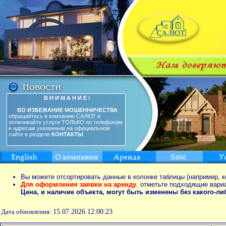
В Н И М А Н И Е !
ВО ИЗБЕЖАНИЕ МОШЕННИЧЕСТВА
обращайтесь в компанию САЛЮТ и
оплачивайте услуги ТОЛЬКО по телефонам
и адресам указанным на официальном
сайте в разделе
КОНТАКТЫ
Вы можете отсортировать данные в колонке таблицы (например, к
Для оформления заявки на аренду
,
отметьте подходящие вари
Цена, и наличие объекта, могут быть изменены без какого-л
Дата обновления:
15.07.2026 12:00:23