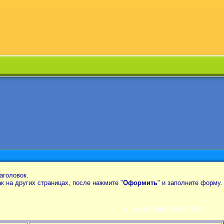
аголовок.
так на других страницах, после нажмите "
Оформить
" и заполните форму.
ПЛАНИРОВКИ КВАРТИР