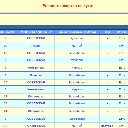
Варианты квартир на сутки
на $ сутки
Улица с Севера на Юг
Улица с Востока на Запад
Мкр
Мебель
0
СОВЕТСКАЯ
Кулатова
-
Есть
23
Гоголя
пр. ЧУЙ
-
Есть
50
СОВЕТСКАЯ
Боконбаева
-
Есть
0
СОВЕТСКАЯ
Кулатова
-
Есть
0
Уметалиева
Фрунзе
-
Есть
0
Исанова
Боконбаева
-
Есть
30
СОВЕТСКАЯ
Боконбаева
-
Есть
0
Уметалиева
Фрунзе
-
Есть
17
Ибраимова
Боконбаева
-
Есть
35
СОВЕТСКАЯ
Боконбаева
-
Есть
34
Ибраимова
Боконбаева
-
Есть
0
СОВЕТСКАЯ
Московская
-
Есть
18
А-АТИНСКАЯ
пр. ЧУЙ
Восток-5
Есть