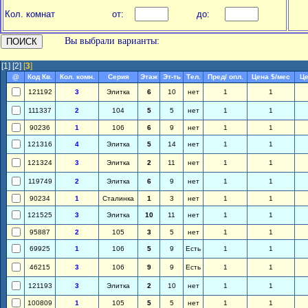
Кол. комнат
от:
до:
Вы выбрали варианты:
[1]
[2]
[
3
]
@
Код Кв.
Кол. комн.
Серия
Этаж
Эт-ть
Тел.
Пред/ опл.
Цена $/мес
Це
121192
3
Элитка
6
10
нет
1
1
111337
2
104
5
5
нет
1
1
90236
1
106
6
9
нет
1
1
121316
4
Элитка
5
14
нет
1
1
121324
3
Элитка
2
11
нет
1
1
119749
2
Элитка
6
9
нет
1
1
90234
1
Сталинка
1
3
нет
1
1
121525
3
Элитка
10
11
нет
1
1
95887
2
105
3
5
нет
1
1
69925
1
106
5
9
Есть
1
1
46215
3
106
9
9
Есть
1
1
121193
3
Элитка
2
10
нет
1
1
100809
1
105
5
5
нет
1
1