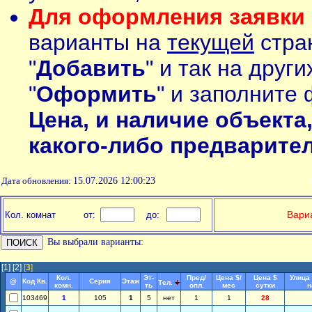
Для оформления заявки 
варианты на
текущей
стран
"
Добавить
" и так на друг
"
Оформить
" и заполните 
Цена, и наличие объекта
какого-либо предварите
Дата обновления:
15.07.2026 12:00:23
П
Вариа
Кол. комнат
от:
до:
Вы выбрали варианты:
[1]
[2]
[
3
]
Кол.
Эт-
Пред/
Цена $/
Цена $
Улица
@
Код Кв.
Серия
Этаж
Тел.
комн.
ть
опл.
мес
сутки
н
103469
1
105
1
5
нет
1
1
28