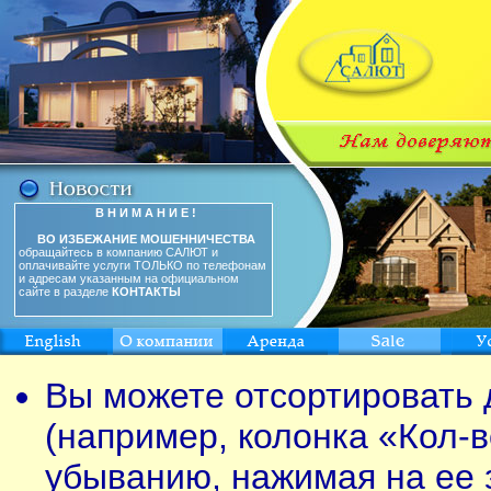
В Н И М А Н И Е !
ВО ИЗБЕЖАНИЕ МОШЕННИЧЕСТВА
обращайтесь в компанию САЛЮТ и
оплачивайте услуги ТОЛЬКО по телефонам
и адресам указанным на официальном
сайте в разделе
КОНТАКТЫ
Вы можете отсортировать 
(например, колонка «Кол-в
убыванию, нажимая на ее 