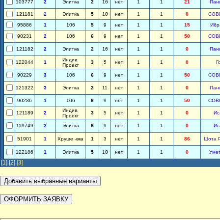
103777
2
Элитка
2
16
нет
1
1
21
Пан
121181
2
Элитка
5
10
нет
1
1
0
СОВ
95886
1
106
5
9
нет
1
1
15
Ибр
90231
2
106
6
9
нет
1
1
50
СОВ
121182
2
Элитка
2
16
нет
1
1
0
Пан
Индив.
122044
1
3
5
нет
1
1
0
Г
Проект
90229
3
106
6
9
нет
1
1
50
СОВ
121322
3
Элитка
2
11
нет
1
1
0
Пан
90236
1
106
6
9
нет
1
1
50
СОВ
Индив.
121189
2
3
5
нет
1
1
0
Ис
Проект
119749
2
Элитка
6
9
нет
1
1
0
Ис
51901
1
Хруще -вка
1
3
нет
1
1
86
Шота 
122186
1
Элитка
5
10
нет
1
1
0
Уме
[1]
[2]
[
3
]