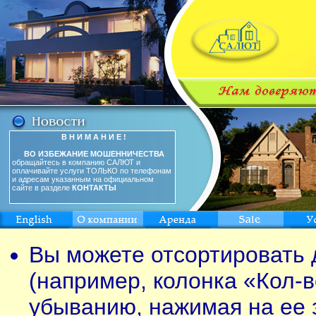
В Н И М А Н И Е !
ВО ИЗБЕЖАНИЕ МОШЕННИЧЕСТВА
обращайтесь в компанию САЛЮТ и
оплачивайте услуги ТОЛЬКО по телефонам
и адресам указанным на официальном
сайте в разделе
КОНТАКТЫ
Вы можете отсортировать 
(например, колонка «Кол-в
убыванию, нажимая на ее 