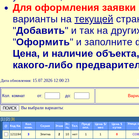
Для оформления заявки 
варианты на
текущей
стран
"
Добавить
" и так на друг
"
Оформить
" и заполните 
Цена, и наличие объекта
какого-либо предварите
Дата обновления:
15.07.2026 12:00:23
П
Вариа
Кол. комнат
от:
до:
Вы выбрали варианты:
[1]
[2]
[
3
]
Улица 
Кол.
Эт-
Пред/
Цена $/
Цена $
@
Код Кв.
Серия
Этаж
Тел.
комн.
ть
опл.
мес
сутки
121194
3
Элитка
2
10
нет
1
1
0
СОВ