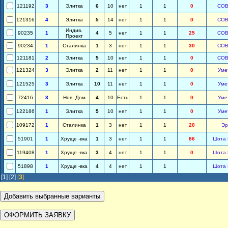
121192
3
Элитка
6
10
нет
1
1
0
СОВ
121316
4
Элитка
5
14
нет
1
1
0
СОВ
Индив.
90235
1
4
5
нет
1
1
25
СОВ
Проект
90234
1
Сталинка
1
3
нет
1
1
30
СОВ
121181
2
Элитка
5
10
нет
1
1
0
СОВ
121324
3
Элитка
2
11
нет
1
1
0
Уме
121525
3
Элитка
10
11
нет
1
1
0
Уме
72416
3
Нов. Дом
4
10
Есть
1
1
0
Уме
122186
1
Элитка
5
10
нет
1
1
0
Уме
109172
1
Сталинка
1
3
нет
1
1
20
Эр
51901
1
Хруще -вка
1
3
нет
1
1
86
Шота 
119408
1
Хруще -вка
3
4
нет
1
1
0
Шота 
51898
1
Хруще -вка
4
4
нет
1
1
Шота 
[1]
[2]
[
3
]