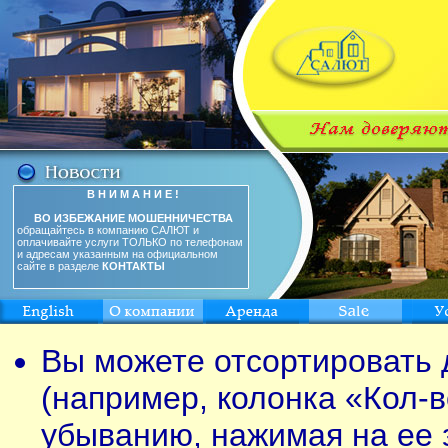
В Н И М А Н И Е !
ВО ИЗБЕЖАНИЕ МОШЕННИЧЕСТВА
обращайтесь в компанию САЛЮТ и
оплачивайте услуги ТОЛЬКО по телефонам
и адресам указанным на официальном
сайте в разделе
КОНТАКТЫ
Вы можете отсортировать 
(например, колонка «Кол-в
убыванию, нажимая на ее 