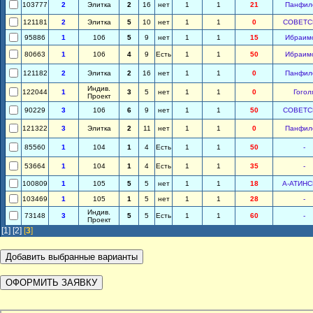
103777
2
Элитка
2
16
нет
1
1
21
Панфил
121181
2
Элитка
5
10
нет
1
1
0
СОВЕТС
95886
1
106
5
9
нет
1
1
15
Ибраим
80663
1
106
4
9
Есть
1
1
50
Ибраим
121182
2
Элитка
2
16
нет
1
1
0
Панфил
Индив.
122044
1
3
5
нет
1
1
0
Гогол
Проект
90229
3
106
6
9
нет
1
1
50
СОВЕТС
121322
3
Элитка
2
11
нет
1
1
0
Панфил
85560
1
104
1
4
Есть
1
1
50
-
53664
1
104
1
4
Есть
1
1
35
-
100809
1
105
5
5
нет
1
1
18
А-АТИН
103469
1
105
1
5
нет
1
1
28
-
Индив.
73148
3
5
5
Есть
1
1
60
-
Проект
[1]
[2]
[
3
]