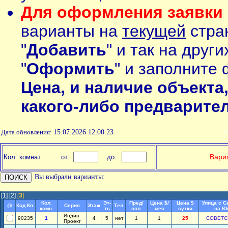
Для оформления заявки 
варианты на
текущей
стран
"
Добавить
" и так на друг
"
Оформить
" и заполните 
Цена, и наличие объекта
какого-либо предварите
Дата обновления:
15.07.2026 12:00:23
П
Вариа
Кол. комнат
от:
до:
Вы выбрали варианты:
[1]
[2]
[
3
]
Кол.
Эт-
Пред/
Цена $/
Цена $
Улица с С
@
Код Кв.
Серия
Этаж
Тел.
комн.
ть
опл.
мес
сутки
на Ю
Индив.
90235
1
4
5
нет
1
1
25
СОВЕТС
Проект