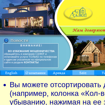
В Н И М А Н И Е !
ВО ИЗБЕЖАНИЕ МОШЕННИЧЕСТВА
обращайтесь в компанию САЛЮТ и
оплачивайте услуги ТОЛЬКО по телефонам
и адресам указанным на официальном
сайте в разделе
КОНТАКТЫ
Вы можете отсортировать 
(например, колонка «Кол-в
убыванию, нажимая на ее 