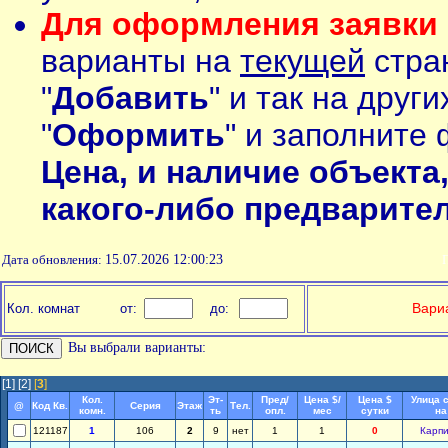
Для оформления заявки 
варианты на
текущей
стран
"
Добавить
" и так на друг
"
Оформить
" и заполните 
Цена, и наличие объекта
какого-либо предварите
Дата обновления:
15.07.2026 12:00:23
П
Вариа
Кол. комнат
от:
до:
Вы выбрали варианты:
[1]
[2]
[
3
]
Кол.
Эт-
Пред/
Цена $/
Цена $
Улица 
@
Код Кв.
Серия
Этаж
Тел.
комн.
ть
опл.
мес
сутки
на
121187
1
106
2
9
нет
1
1
0
Карпи