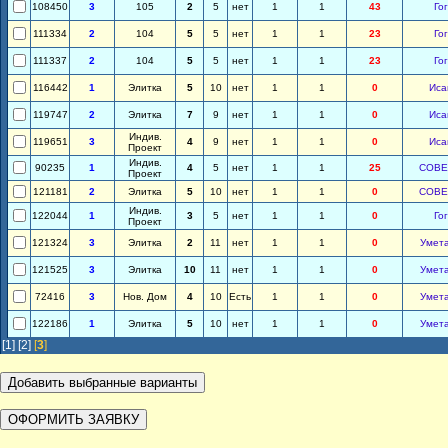
108450
3
105
2
5
нет
1
1
43
Го
111334
2
104
5
5
нет
1
1
23
Го
111337
2
104
5
5
нет
1
1
23
Го
116442
1
Элитка
5
10
нет
1
1
0
Иса
119747
2
Элитка
7
9
нет
1
1
0
Иса
Индив.
119651
3
4
9
нет
1
1
0
Иса
Проект
Индив.
90235
1
4
5
нет
1
1
25
СОВЕ
Проект
121181
2
Элитка
5
10
нет
1
1
0
СОВЕ
Индив.
122044
1
3
5
нет
1
1
0
Го
Проект
121324
3
Элитка
2
11
нет
1
1
0
Умет
121525
3
Элитка
10
11
нет
1
1
0
Умет
72416
3
Нов. Дом
4
10
Есть
1
1
0
Умет
122186
1
Элитка
5
10
нет
1
1
0
Умет
[1]
[2]
[
3
]