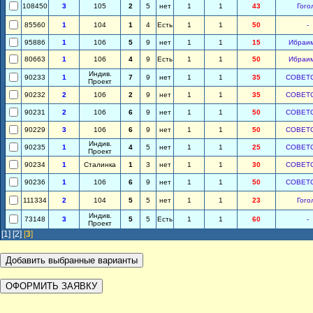
108450
3
105
2
5
нет
1
1
43
Гого
85560
1
104
1
4
Есть
1
1
50
-
95886
1
106
5
9
нет
1
1
15
Ибраи
80663
1
106
4
9
Есть
1
1
50
Ибраи
Индив.
90233
1
7
9
нет
1
1
35
СОВЕТ
Проект
90232
2
106
2
9
нет
1
1
35
СОВЕТ
90231
2
106
6
9
нет
1
1
50
СОВЕТ
90229
3
106
6
9
нет
1
1
50
СОВЕТ
Индив.
90235
1
4
5
нет
1
1
25
СОВЕТ
Проект
90234
1
Сталинка
1
3
нет
1
1
30
СОВЕТ
90236
1
106
6
9
нет
1
1
50
СОВЕТ
111334
2
104
5
5
нет
1
1
23
Гого
Индив.
73148
3
5
5
Есть
1
1
60
-
Проект
[1]
[2]
[
3
]