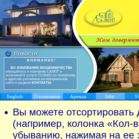
В Н И М А Н И Е !
ВО ИЗБЕЖАНИЕ МОШЕННИЧЕСТВА
обращайтесь в компанию САЛЮТ и
оплачивайте услуги ТОЛЬКО по телефонам
и адресам указанным на официальном
сайте в разделе
КОНТАКТЫ
Вы можете отсортировать 
(например, колонка «Кол-в
убыванию, нажимая на ее 