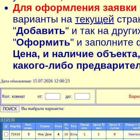
Для оформления заявки 
варианты на
текущей
стран
"
Добавить
" и так на друг
"
Оформить
" и заполните 
Цена, и наличие объекта
какого-либо предварите
Дата обновления:
15.07.2026 12:00:23
П
Вариа
Кол. комнат
от:
до:
Вы выбрали варианты:
[1]
[2]
[
3
]
Кол.
Эт-
Пред/
Цена $/
Цена $
Улица с 
@
Код Кв.
Серия
Этаж
Тел.
комн.
ть
опл.
мес
сутки
на 
72416
3
Нов. Дом
4
10
Есть
1
1
0
Уметал