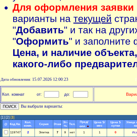
Для оформления заявки 
варианты на
текущей
стран
"
Добавить
" и так на друг
"
Оформить
" и заполните 
Цена, и наличие объекта
какого-либо предварите
Дата обновления:
15.07.2026 12:00:23
П
Вариа
Кол. комнат
от:
до:
Вы выбрали варианты:
[1]
[2]
[
3
]
Пред/
Кол.
Эт-
Цена $/
Цена $
Улица 
@
Код Кв.
Серия
Этаж
Тел.
комн.
ть
мес
сутки
н
опл.
119747
2
Элитка
7
9
нет
1
1
0
Ис