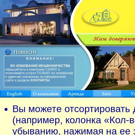
В Н И М А Н И Е !
ВО ИЗБЕЖАНИЕ МОШЕННИЧЕСТВА
обращайтесь в компанию САЛЮТ и
оплачивайте услуги ТОЛЬКО по телефонам
и адресам указанным на официальном
сайте в разделе
КОНТАКТЫ
Вы можете отсортировать 
(например, колонка «Кол-в
убыванию, нажимая на ее 