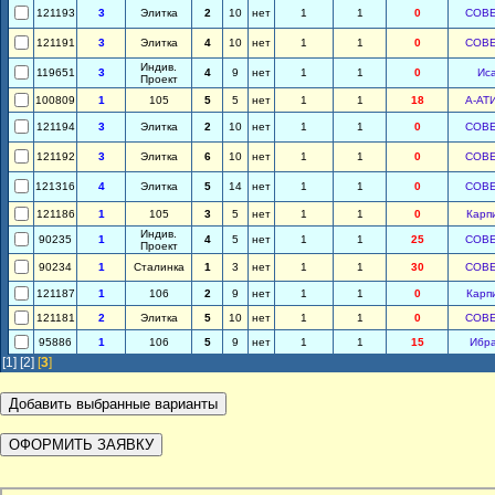
121193
3
Элитка
2
10
нет
1
1
0
СОВ
121191
3
Элитка
4
10
нет
1
1
0
СОВ
Индив.
119651
3
4
9
нет
1
1
0
Ис
Проект
100809
1
105
5
5
нет
1
1
18
А-АТ
121194
3
Элитка
2
10
нет
1
1
0
СОВ
121192
3
Элитка
6
10
нет
1
1
0
СОВ
121316
4
Элитка
5
14
нет
1
1
0
СОВ
121186
1
105
3
5
нет
1
1
0
Карп
Индив.
90235
1
4
5
нет
1
1
25
СОВ
Проект
90234
1
Сталинка
1
3
нет
1
1
30
СОВ
121187
1
106
2
9
нет
1
1
0
Карп
121181
2
Элитка
5
10
нет
1
1
0
СОВ
95886
1
106
5
9
нет
1
1
15
Ибр
[1]
[2]
[
3
]