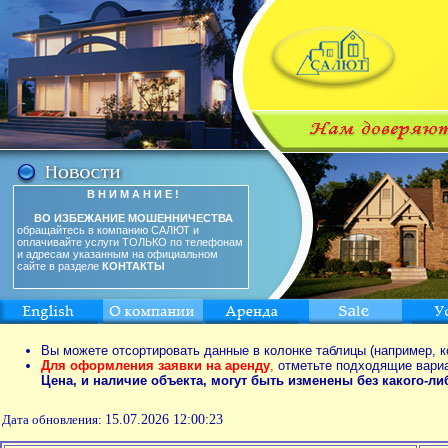
В Н И М А Н И Е !
ВО ИЗБЕЖАНИЕ МОШЕННИЧЕСТВА
обращайтесь в компанию САЛЮТ и
оплачивайте услуги ТОЛЬКО по телефонам
и адресам указанным на официальном
сайте в разделе
КОНТАКТЫ
Вы можете отсортировать данные в колонке таблицы (например, к
Для оформления заявки на аренду
,
отметьте подходящие вари
Цена, и наличие объекта, могут быть изменены без какого-л
Дата обновления:
15.07.2026 12:00:23