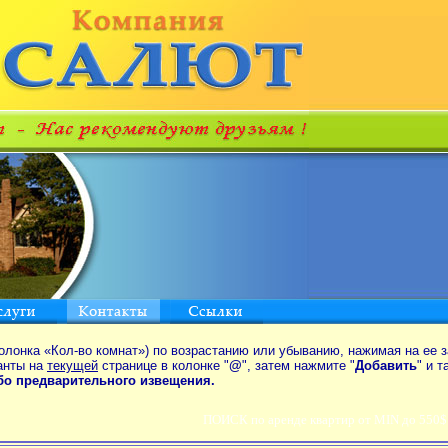
олонка «Кол-во комнат») по возрастанию или убыванию, нажимая на ее з
анты на
текущей
странице в колонке "
@
", затем нажмите "
Добавить
" и 
ибо предварительного извещения.
ПОИСК по аренде квартир от MIN до 550$