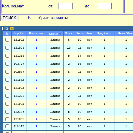
Кол. комнат
от:
до:
Вы выбрали варианты:
[1]
[2]
[
3
]
@
Код Кв.
Кол. комн.
Этаж
Эт-ть
Тел.
Пред/ опл.
Цена $/ме
Серия
121192
3
Элитка
6
10
нет
1
1
121525
3
Элитка
10
11
нет
1
1
121316
4
Элитка
5
14
нет
1
1
103777
2
Элитка
2
16
нет
1
1
102587
1
Элитка
6
11
нет
1
1
121182
2
Элитка
2
16
нет
1
1
121193
3
Элитка
2
10
нет
1
1
121322
3
Элитка
2
11
нет
1
1
121194
3
Элитка
2
10
нет
1
1
122186
1
Элитка
5
10
нет
1
1
121181
2
Элитка
5
10
нет
1
1
116442
1
Элитка
5
10
нет
1
1