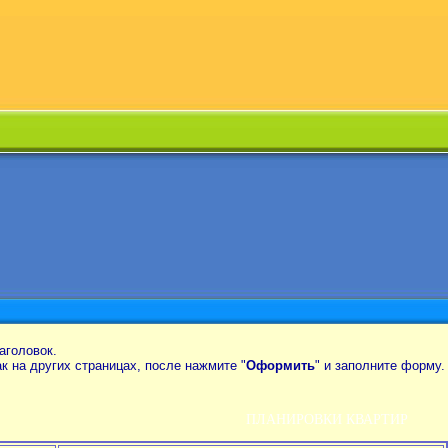
аголовок.
так на других страницах, после нажмите "
Оформить
" и заполните форму.
ПЛАНИРОВКИ КВАРТИР