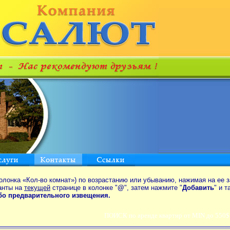
олонка «Кол-во комнат») по возрастанию или убыванию, нажимая на ее з
анты на
текущей
странице в колонке "
@
", затем нажмите "
Добавить
" и 
ибо предварительного извещения.
ПОИСК по аренде квартир от MIN до 550$