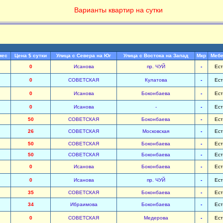
Варианты квартир на сутки
мес
Цена $ сутки
Улица с Севера на Юг
Улица с Востока на Запад
Мкр
Мебе
0
Исанова
пр. ЧУЙ
-
Ест
0
СОВЕТСКАЯ
Кулатова
-
Ест
0
Исанова
Боконбаева
-
Ест
0
Исанова
-
-
Ест
50
СОВЕТСКАЯ
Боконбаева
-
Ест
26
СОВЕТСКАЯ
Московская
-
Ест
50
СОВЕТСКАЯ
Боконбаева
-
Ест
50
СОВЕТСКАЯ
Боконбаева
-
Ест
0
Исанова
Боконбаева
-
Ест
0
Исанова
пр. ЧУЙ
-
Ест
35
СОВЕТСКАЯ
Боконбаева
-
Ест
34
Ибраимова
Боконбаева
-
Ест
0
СОВЕТСКАЯ
Медерова
-
Ест