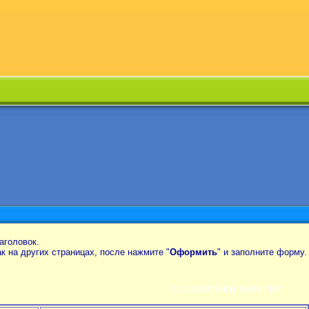
аголовок.
так на других страницах, после нажмите "
Оформить
" и заполните форму.
ПЛАНИРОВКИ КВАРТИР