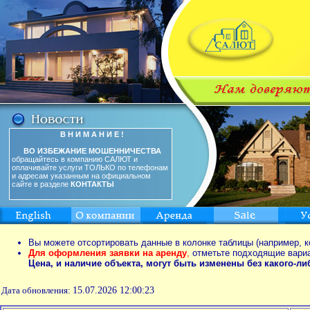
В Н И М А Н И Е !
ВО ИЗБЕЖАНИЕ МОШЕННИЧЕСТВА
обращайтесь в компанию САЛЮТ и
оплачивайте услуги ТОЛЬКО по телефонам
и адресам указанным на официальном
сайте в разделе
КОНТАКТЫ
Вы можете отсортировать данные в колонке таблицы (например, к
Для оформления заявки на аренду
,
отметьте подходящие вари
Цена, и наличие объекта, могут быть изменены без какого-л
Дата обновления:
15.07.2026 12:00:23