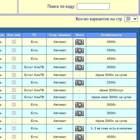
Поиск по коду:
Кол-во вариантов на стр.
ль
Хол -ник
TV
Стир. машина
Фото
Особенности
ь
Есть
Автомат
4000с
ь
Есть
Автомат
3500с
ь
Есть
Автомат
4500с
ь
Есть+ АлаТВ
Автомат
3000с
ь
Есть+ АлаТВ
Автомат
-
п/рем 3000с за сутки
ь
Есть
Автомат
2500с
ь
Есть+ АлаТВ
Автомат
-
п/рем 3000с/сут
ь
Есть+ АлаТВ
Автомат
-
п/рем люкс 3000с за сутки
ь
Есть
Автомат
3000с
ь
Есть
Автомат
3000с
ь
Есть
Автомат
-
п/рем 2000с за сутки
ь
Есть
нет
1- 2 кв тоже есть в наличии
ь
Есть
Автомат
4000с