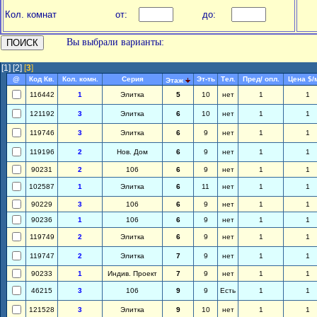
Кол. комнат
от:
до:
Вы выбрали варианты:
[1]
[2]
[
3
]
@
Код Кв.
Кол. комн.
Серия
Эт-ть
Тел.
Пред/ опл.
Цена $/
Этаж
116442
1
Элитка
5
10
нет
1
1
121192
3
Элитка
6
10
нет
1
1
119746
3
Элитка
6
9
нет
1
1
119196
2
Нов. Дом
6
9
нет
1
1
90231
2
106
6
9
нет
1
1
102587
1
Элитка
6
11
нет
1
1
90229
3
106
6
9
нет
1
1
90236
1
106
6
9
нет
1
1
119749
2
Элитка
6
9
нет
1
1
119747
2
Элитка
7
9
нет
1
1
90233
1
Индив. Проект
7
9
нет
1
1
46215
3
106
9
9
Есть
1
1
121528
3
Элитка
9
10
нет
1
1