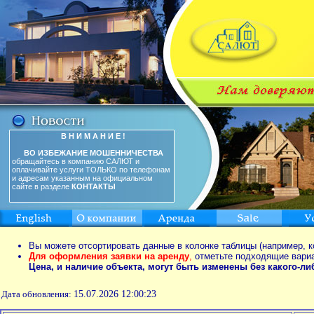
В Н И М А Н И Е !
ВО ИЗБЕЖАНИЕ МОШЕННИЧЕСТВА
обращайтесь в компанию САЛЮТ и
оплачивайте услуги ТОЛЬКО по телефонам
и адресам указанным на официальном
сайте в разделе
КОНТАКТЫ
Вы можете отсортировать данные в колонке таблицы (например, к
Для оформления заявки на аренду
,
отметьте подходящие вари
Цена, и наличие объекта, могут быть изменены без какого-л
Дата обновления:
15.07.2026 12:00:23