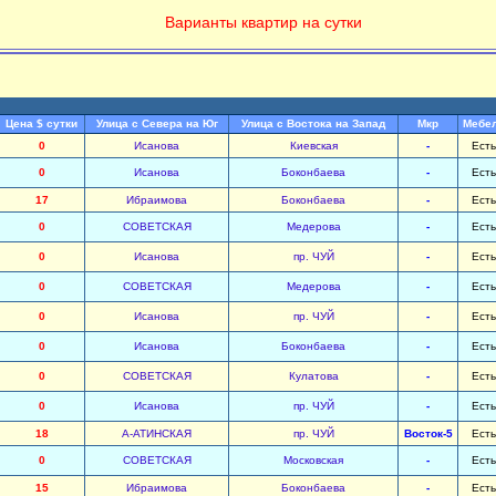
Варианты квартир на сутки
Цена $ сутки
Улица с Севера на Юг
Улица с Востока на Запад
Мкр
Мебе
0
Исанова
Киевская
-
Есть
0
Исанова
Боконбаева
-
Есть
17
Ибраимова
Боконбаева
-
Есть
0
СОВЕТСКАЯ
Медерова
-
Есть
0
Исанова
пр. ЧУЙ
-
Есть
0
СОВЕТСКАЯ
Медерова
-
Есть
0
Исанова
пр. ЧУЙ
-
Есть
0
Исанова
Боконбаева
-
Есть
0
СОВЕТСКАЯ
Кулатова
-
Есть
0
Исанова
пр. ЧУЙ
-
Есть
18
А-АТИНСКАЯ
пр. ЧУЙ
Восток-5
Есть
0
СОВЕТСКАЯ
Московская
-
Есть
15
Ибраимова
Боконбаева
-
Есть