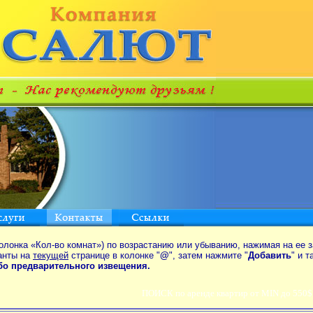
олонка «Кол-во комнат») по возрастанию или убыванию, нажимая на ее з
анты на
текущей
странице в колонке "
@
", затем нажмите "
Добавить
" и 
ибо предварительного извещения.
ПОИСК по аренде квартир от MIN до 550$