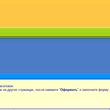
аголовок.
так на других страницах, после нажмите "
Оформить
" и заполните форму.
ПЛАНИРОВКИ КВАРТИР