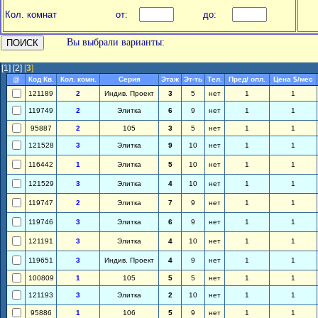
Кол. комнат
от:
до:
Вы выбрали варианты:
[1]
[2]
[
3
]
@
Код Кв.
Кол. комн.
Серия
Этаж
Эт-ть
Тел.
Пред/ опл.
Цена $/мес
121189
2
Индив. Проект
3
5
нет
1
1
119749
2
Элитка
6
9
нет
1
1
95887
2
105
3
5
нет
1
1
121528
3
Элитка
9
10
нет
1
1
116442
1
Элитка
5
10
нет
1
1
121529
3
Элитка
4
10
нет
1
1
119747
2
Элитка
7
9
нет
1
1
119746
3
Элитка
6
9
нет
1
1
121191
3
Элитка
4
10
нет
1
1
119651
3
Индив. Проект
4
9
нет
1
1
100809
1
105
5
5
нет
1
1
121193
3
Элитка
2
10
нет
1
1
95886
1
106
5
9
нет
1
1