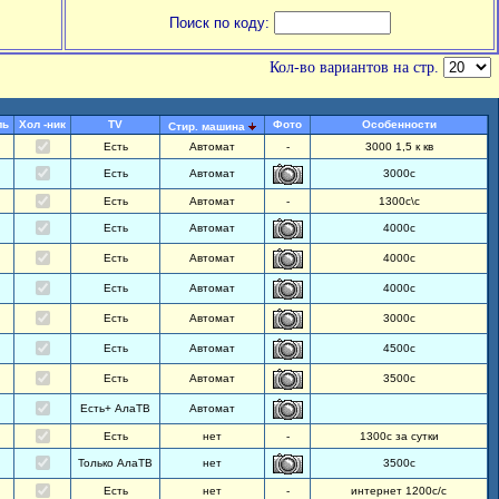
Поиск по коду:
Кол-во вариантов на стр.
ль
Хол -ник
TV
Фото
Особенности
Стир. машина
Есть
Автомат
-
3000 1,5 к кв
Есть
Автомат
3000с
Есть
Автомат
-
1300с\с
Есть
Автомат
4000с
Есть
Автомат
4000с
Есть
Автомат
4000с
Есть
Автомат
3000с
Есть
Автомат
4500с
Есть
Автомат
3500с
Есть+ АлаТВ
Автомат
Есть
нет
-
1300с за сутки
Только АлаТВ
нет
3500с
Есть
нет
-
интернет 1200с/с