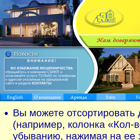
В Н И М А Н И Е !
ВО ИЗБЕЖАНИЕ МОШЕННИЧЕСТВА
обращайтесь в компанию САЛЮТ и
оплачивайте услуги ТОЛЬКО по телефонам
и адресам указанным на официальном
сайте в разделе
КОНТАКТЫ
Вы можете отсортировать 
(например, колонка «Кол-в
убыванию, нажимая на ее 