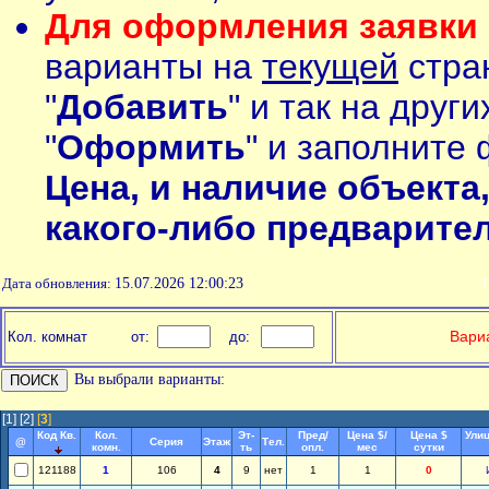
Для оформления заявки 
варианты на
текущей
стран
"
Добавить
" и так на друг
"
Оформить
" и заполните 
Цена, и наличие объекта
какого-либо предварите
Дата обновления:
15.07.2026 12:00:23
П
Вариа
Кол. комнат
от:
до:
Вы выбрали варианты:
[1]
[2]
[
3
]
Код Кв.
Кол.
Эт-
Пред/
Цена $/
Цена $
Улиц
@
Серия
Этаж
Тел.
комн.
ть
опл.
мес
сутки
121188
1
106
4
9
нет
1
1
0