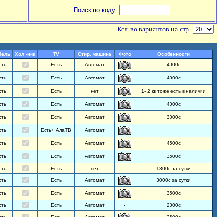
Поиск по коду:
Кол-во вариантов на стр.
бель
Хол -ник
TV
Стир. машина
Фото
Особенности
сть
Есть
Автомат
4000с
сть
Есть
Автомат
4000с
сть
Есть
нет
1- 2 кв тоже есть в наличии
сть
Есть
Автомат
4000с
сть
Есть
Автомат
3000с
сть
Есть+ АлаТВ
Автомат
сть
Есть
Автомат
4500с
сть
Есть
Автомат
3500с
сть
Есть
нет
-
1300с за сутки
сть
Есть
Автомат
3000с за сутки
сть
Есть
Автомат
3500с
сть
Есть
Автомат
-
2000с
сть
Есть
Автомат
2500с