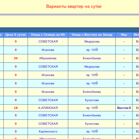
Варианты квартир на сутки
с
Цена $ сутки
Улица с Севера на Юг
Улица с Востока на Запад
Мкр
Ме
0
СОВЕТСКАЯ
Медерова
-
Е
0
Исанова
пр. ЧУЙ
-
Е
34
Ибраимова
Боконбаева
-
Е
0
СОВЕТСКАЯ
Медерова
-
Е
0
Исанова
пр. ЧУЙ
-
Е
0
Исанова
пр. ЧУЙ
-
Е
0
Исанова
Боконбаева
-
Е
0
СОВЕТСКАЯ
Кулатова
-
Е
18
А-АТИНСКАЯ
пр. ЧУЙ
Восток-5
Е
0
СОВЕТСКАЯ
Боконбаева
-
Е
0
СОВЕТСКАЯ
Кулатова
-
Е
0
Карпинского
пр. ЧУЙ
-
Е
0
Ибраимова
Боконбаева
-
Е