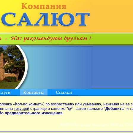
олонка «Кол-во комнат») по возрастанию или убыванию, нажимая на ее з
анты на
текущей
странице в колонке "
@
", затем нажмите "
Добавить
" и 
ибо предварительного извещения.
ПОИСК по аренде квартир от MIN до 550$