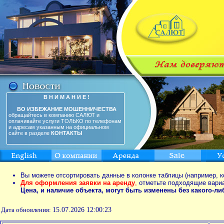
В Н И М А Н И Е !
ВО ИЗБЕЖАНИЕ МОШЕННИЧЕСТВА
обращайтесь в компанию САЛЮТ и
оплачивайте услуги ТОЛЬКО по телефонам
и адресам указанным на официальном
сайте в разделе
КОНТАКТЫ
Вы можете отсортировать данные в колонке таблицы (например, к
Для оформления заявки на аренду
,
отметьте подходящие вари
Цена, и наличие объекта, могут быть изменены без какого-л
Дата обновления:
15.07.2026 12:00:23