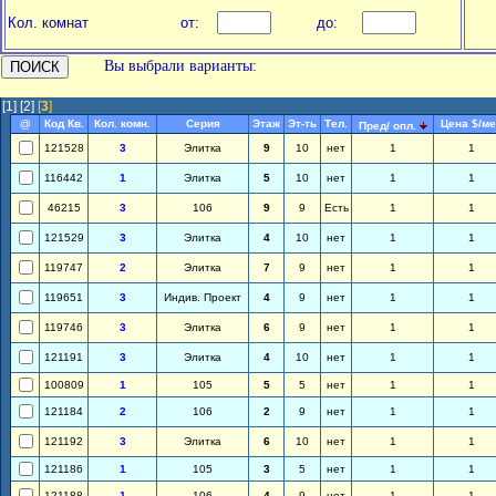
Кол. комнат
от:
до:
Вы выбрали варианты:
[1]
[2]
[
3
]
@
Код Кв.
Кол. комн.
Серия
Этаж
Эт-ть
Тел.
Цена $/ме
Пред/ опл.
121528
3
Элитка
9
10
нет
1
1
116442
1
Элитка
5
10
нет
1
1
46215
3
106
9
9
Есть
1
1
121529
3
Элитка
4
10
нет
1
1
119747
2
Элитка
7
9
нет
1
1
119651
3
Индив. Проект
4
9
нет
1
1
119746
3
Элитка
6
9
нет
1
1
121191
3
Элитка
4
10
нет
1
1
100809
1
105
5
5
нет
1
1
121184
2
106
2
9
нет
1
1
121192
3
Элитка
6
10
нет
1
1
121186
1
105
3
5
нет
1
1
121188
1
106
4
9
нет
1
1