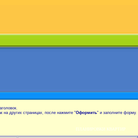
аголовок.
так на других страницах, после нажмите "
Оформить
" и заполните форму.
ПЛАНИРОВКИ КВАРТИР