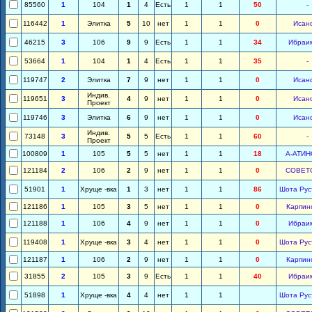
85560
1
104
1
4
Есть
1
1
50
-
116442
1
Элитка
5
10
нет
1
1
0
Исан
46215
3
106
9
9
Есть
1
1
34
Ибраи
53664
1
104
1
4
Есть
1
1
35
-
119747
2
Элитка
7
9
нет
1
1
0
Исан
Индив.
119651
3
4
9
нет
1
1
0
Исан
Проект
119746
3
Элитка
6
9
нет
1
1
0
Исан
Индив.
73148
3
5
5
Есть
1
1
60
-
Проект
100809
1
105
5
5
нет
1
1
18
А-АТИН
121184
2
106
2
9
нет
1
1
0
СОВЕТ
51901
1
Хруще -вка
1
3
нет
1
1
86
Шота Рус
121186
1
105
3
5
нет
1
1
0
Карпин
121188
1
106
4
9
нет
1
1
0
Ибраи
119408
1
Хруще -вка
3
4
нет
1
1
0
Шота Рус
121187
1
106
2
9
нет
1
1
0
Карпин
31855
2
105
3
9
Есть
1
1
40
Ибраи
51898
1
Хруще -вка
4
4
нет
1
1
Шота Рус