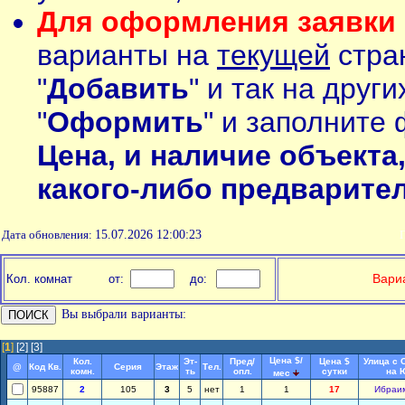
Для оформления заявки 
варианты на
текущей
стран
"
Добавить
" и так на друг
"
Оформить
" и заполните 
Цена, и наличие объекта
какого-либо предварите
Дата обновления:
15.07.2026 12:00:23
П
Вариа
Кол. комнат
от:
до:
Вы выбрали варианты:
[
1
]
[2]
[3]
Цена $/
Кол.
Эт-
Пред/
Цена $
Улица с 
@
Код Кв.
Серия
Этаж
Тел.
комн.
ть
опл.
сутки
на 
мес
95887
2
105
3
5
нет
1
1
17
Ибраи