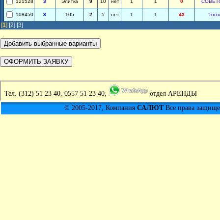
121528
3
Элитка
9
10
нет
1
1
0
СОВЕТ
108450
3
105
2
5
нет
1
1
43
Гого
[
1
]
[2]
[3]
Тел.
(312) 51 23 40, 0557 51 23 40,
отдел АРЕНДЫ
© 2005-2017, Компания
САЛЮТ
Все права защищен