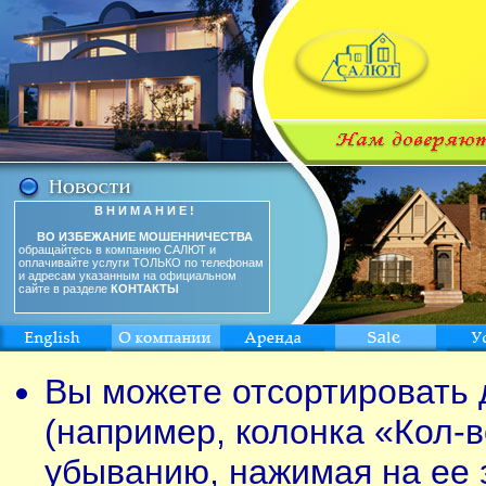
В Н И М А Н И Е !
ВО ИЗБЕЖАНИЕ МОШЕННИЧЕСТВА
обращайтесь в компанию САЛЮТ и
оплачивайте услуги ТОЛЬКО по телефонам
и адресам указанным на официальном
сайте в разделе
КОНТАКТЫ
Вы можете отсортировать 
(например, колонка «Кол-в
убыванию, нажимая на ее 