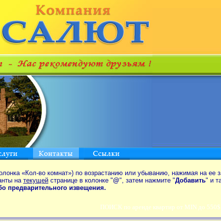
олонка «Кол-во комнат») по возрастанию или убыванию, нажимая на ее з
анты на
текущей
странице в колонке "
@
", затем нажмите "
Добавить
" и 
ибо предварительного извещения.
ПОИСК по аренде квартир от MIN до 550$