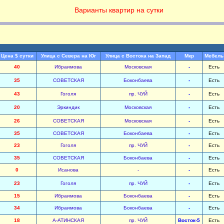
Варианты квартир на сутки
Цена $ сутки
Улица с Севера на Юг
Улица с Востока на Запад
Мкр
Мебель
40
Ибраимова
Московская
-
Есть
35
СОВЕТСКАЯ
Боконбаева
-
Есть
43
Гоголя
пр. ЧУЙ
-
Есть
20
Эркиндик
Московская
-
Есть
26
СОВЕТСКАЯ
Московская
-
Есть
35
СОВЕТСКАЯ
Боконбаева
-
Есть
23
Гоголя
пр. ЧУЙ
-
Есть
35
СОВЕТСКАЯ
Боконбаева
-
Есть
0
Исанова
-
-
Есть
23
Гоголя
пр. ЧУЙ
-
Есть
15
Ибраимова
Боконбаева
-
Есть
34
Ибраимова
Боконбаева
-
Есть
18
А-АТИНСКАЯ
пр. ЧУЙ
Восток-5
Есть