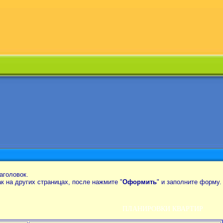
аголовок.
так на других страницах, после нажмите "
Оформить
" и заполните форму.
ПЛАНИРОВКИ КВАРТИР