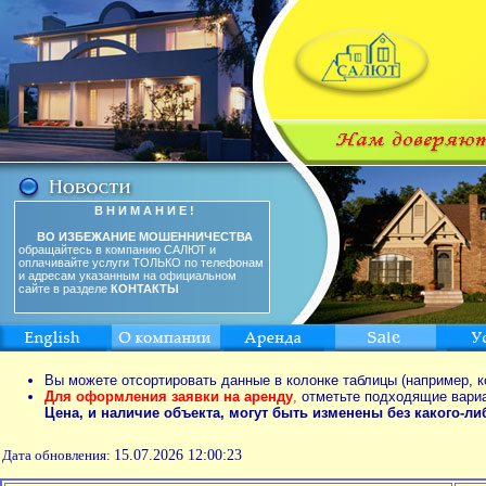
В Н И М А Н И Е !
ВО ИЗБЕЖАНИЕ МОШЕННИЧЕСТВА
обращайтесь в компанию САЛЮТ и
оплачивайте услуги ТОЛЬКО по телефонам
и адресам указанным на официальном
сайте в разделе
КОНТАКТЫ
Вы можете отсортировать данные в колонке таблицы (например, к
Для оформления заявки на аренду
,
отметьте подходящие вари
Цена, и наличие объекта, могут быть изменены без какого-л
Дата обновления:
15.07.2026 12:00:23