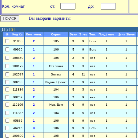
Кол. комнат
от:
до:
Вы выбрали варианты:
[1]
[2]
[
3
]
@
Код Кв.
Кол. комн.
Серия
Этаж
Эт-ть
Тел.
Пред/ опл.
Цена $/мес
31855
2
105
3
9
Есть
1
1
69925
1
106
5
9
Есть
1
1
108450
3
105
2
5
нет
1
1
109172
1
Сталинка
1
3
нет
1
1
102587
1
Элитка
6
11
нет
1
1
90233
1
Индив. Проект
7
9
нет
1
1
111334
2
104
5
5
нет
1
1
90232
2
106
2
9
нет
1
1
119196
2
Нов. Дом
6
9
нет
1
1
111337
2
104
5
5
нет
1
1
95886
1
106
5
9
нет
1
1
46215
3
106
9
9
Есть
1
1
100809
1
105
5
5
нет
1
1