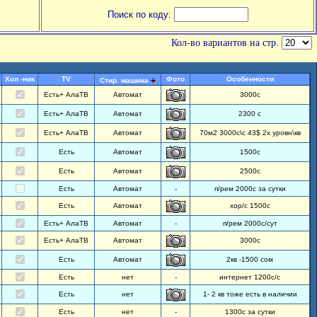
Поиск по коду:
Кол-во вариантов на стр.
Хол -ник
TV
Фото
Особенности
Стир. машина
Есть+ АлаТВ
Автомат
3000с
Есть+ АлаТВ
Автомат
2300 с
Есть+ АлаТВ
Автомат
70м2 3000с\с 43$ 2х уровн\кв
Есть
Автомат
1500с
Есть
Автомат
2500с
Есть
Автомат
-
п/рем 2000с за сутки
Есть
Автомат
хор/с 1500с
Есть+ АлаТВ
Автомат
-
п/рем 2000с/сут
Есть+ АлаТВ
Автомат
3000с
Есть
Автомат
2кв -1500 сом
Есть
нет
-
интернет 1200с/с
Есть
нет
1- 2 кв тоже есть в наличии
Есть
нет
-
1300с за сутки