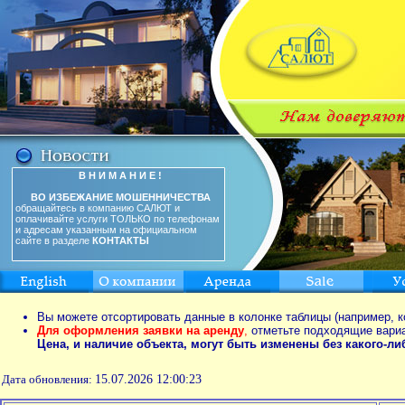
В Н И М А Н И Е !
ВО ИЗБЕЖАНИЕ МОШЕННИЧЕСТВА
обращайтесь в компанию САЛЮТ и
оплачивайте услуги ТОЛЬКО по телефонам
и адресам указанным на официальном
сайте в разделе
КОНТАКТЫ
Вы можете отсортировать данные в колонке таблицы (например, к
Для оформления заявки на аренду
,
отметьте подходящие вари
Цена, и наличие объекта, могут быть изменены без какого-л
Дата обновления:
15.07.2026 12:00:23