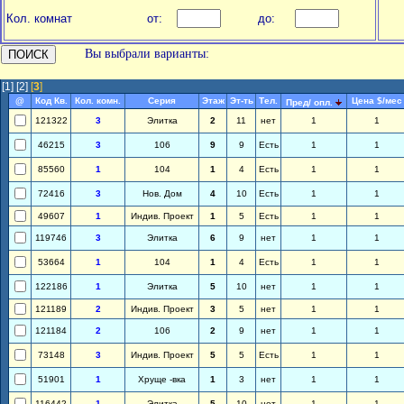
Кол. комнат
от:
до:
Вы выбрали варианты:
[1]
[2]
[
3
]
@
Код Кв.
Кол. комн.
Серия
Этаж
Эт-ть
Тел.
Цена $/мес
Пред/ опл.
121322
3
Элитка
2
11
нет
1
1
46215
3
106
9
9
Есть
1
1
85560
1
104
1
4
Есть
1
1
72416
3
Нов. Дом
4
10
Есть
1
1
49607
1
Индив. Проект
1
5
Есть
1
1
119746
3
Элитка
6
9
нет
1
1
53664
1
104
1
4
Есть
1
1
122186
1
Элитка
5
10
нет
1
1
121189
2
Индив. Проект
3
5
нет
1
1
121184
2
106
2
9
нет
1
1
73148
3
Индив. Проект
5
5
Есть
1
1
51901
1
Хруще -вка
1
3
нет
1
1
116442
1
Элитка
5
10
нет
1
1