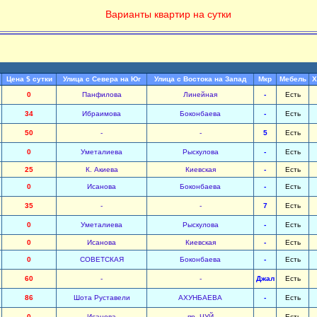
Варианты квартир на сутки
Цена $ сутки
Улица с Севера на Юг
Улица с Востока на Запад
Мкр
Мебель
Х
0
Панфилова
Линейная
-
Есть
34
Ибраимова
Боконбаева
-
Есть
50
-
-
5
Есть
0
Уметалиева
Рыскулова
-
Есть
25
К. Акиева
Киевская
-
Есть
0
Исанова
Боконбаева
-
Есть
35
-
-
7
Есть
0
Уметалиева
Рыскулова
-
Есть
0
Исанова
Киевская
-
Есть
0
СОВЕТСКАЯ
Боконбаева
-
Есть
60
-
-
Джал
Есть
86
Шота Руставели
АХУНБАЕВА
-
Есть
0
Исанова
пр. ЧУЙ
-
Есть