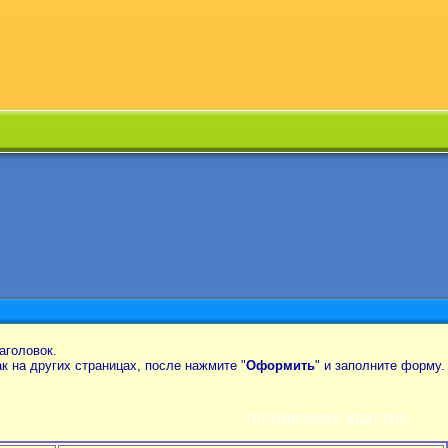
аголовок.
так на других страницах, после нажмите "
Оформить
" и заполните форму.
ПЛАНИРОВКИ КВАРТИР