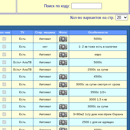
Поиск по коду:
Кол-во вариантов на стр.
ол -ник
TV
Стир. машина
Фото
Особенности
Есть
Автомат
5000с
Есть
нет
1- 2 кв тоже есть в наличии
Есть
Автомат
евро
Есть+ АлаТВ
Автомат
5000с
Есть+ АлаТВ
Автомат
-
2500с за сутки
Есть
Автомат
4500с
Есть
Автомат
3000с за сутки смотря от срока
Есть
Автомат
3500с 1/2ч
Есть
Автомат
-
3000 1,5 к кв
Есть
Автомат
3000с за сутки
Есть
Автомат
S=80м2 1с/у дом нов п/рем Охрана
Есть
Автомат
2500 с для не курящих
Есть
Автомат
4000с