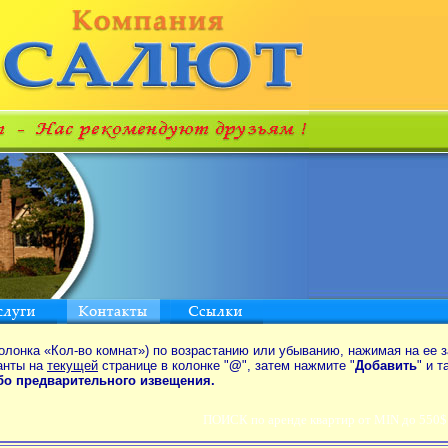
олонка «Кол-во комнат») по возрастанию или убыванию, нажимая на ее з
анты на
текущей
странице в колонке "
@
", затем нажмите "
Добавить
" и 
ибо предварительного извещения.
ПОИСК по аренде квартир от MIN до 550$