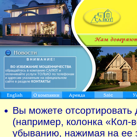
В Н И М А Н И Е !
ВО ИЗБЕЖАНИЕ МОШЕННИЧЕСТВА
обращайтесь в компанию САЛЮТ и
оплачивайте услуги ТОЛЬКО по телефонам
и адресам указанным на официальном
сайте в разделе
КОНТАКТЫ
Вы можете отсортировать 
(например, колонка «Кол-в
убыванию, нажимая на ее 