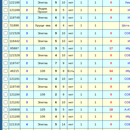
122186
1
Элитка
5
10
нет
1
1
0
Ум
Индив.
121189
2
3
5
нет
1
1
0
И
Проект
119749
2
Элитка
6
9
нет
1
1
0
И
51898
1
Хруще -вка
4
4
нет
1
1
Шота
121528
3
Элитка
9
10
нет
1
1
0
СО
116442
1
Элитка
5
10
нет
1
1
0
И
95887
2
105
3
5
нет
1
1
17
Иб
121529
3
Элитка
4
10
нет
1
1
0
СО
119747
2
Элитка
7
9
нет
1
1
0
И
46215
3
106
9
9
Есть
1
1
34
Иб
121191
3
Элитка
4
10
нет
1
1
0
СО
119746
3
Элитка
6
9
нет
1
1
0
И
121184
2
106
2
9
нет
1
1
0
СО
121192
3
Элитка
6
10
нет
1
1
0
СО
100809
1
105
5
5
нет
1
1
18
А-А
121188
1
106
4
9
нет
1
1
0
Иб
121316
4
Элитка
5
14
нет
1
1
0
СО