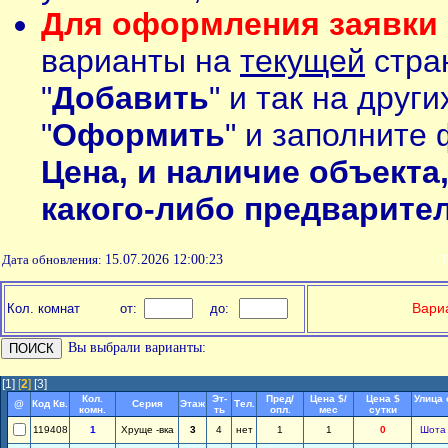
Для оформления заявки 
варианты на
текущей
стран
"
Добавить
" и так на друг
"
Оформить
" и заполните 
Цена, и наличие объекта
какого-либо предварите
Дата обновления:
15.07.2026 12:00:23
П
Вариа
Кол. комнат
от:
до:
Вы выбрали варианты:
[1]
[
2
]
[3]
Кол.
Эт-
Пред/
Цена $/
Цена $
Улица 
@
Код Кв.
Серия
Этаж
Тел.
комн.
ть
опл.
мес
сутки
119408
1
Хруще -вка
3
4
нет
1
1
0
Шота