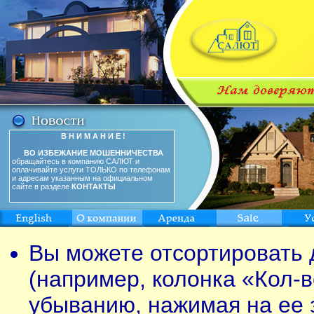
В Н И М А Н И Е !
ВО ИЗБЕЖАНИЕ МОШЕННИЧЕСТВА
обращайтесь в компанию САЛЮТ и
оплачивайте услуги ТОЛЬКО по телефонам
и адресам указанным на официальном
сайте в разделе
КОНТАКТЫ
Вы можете отсортировать 
(например, колонка «Кол-в
убыванию, нажимая на ее 