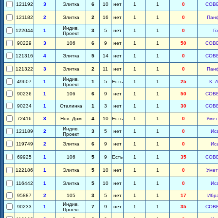
121192
3
Элитка
6
10
нет
1
1
0
СОВ
121182
2
Элитка
2
16
нет
1
1
0
Пан
Индив.
122044
1
3
5
нет
1
1
0
Го
Проект
90229
3
106
6
9
нет
1
1
50
СОВ
121316
4
Элитка
5
14
нет
1
1
0
СОВ
121322
3
Элитка
2
11
нет
1
1
0
Пан
Индив.
49607
1
1
5
Есть
1
1
25
К. 
Проект
90236
1
106
6
9
нет
1
1
50
СОВ
90234
1
Сталинка
1
3
нет
1
1
30
СОВ
72416
3
Нов. Дом
4
10
Есть
1
1
0
Умет
Индив.
121189
2
3
5
нет
1
1
0
Ис
Проект
119749
2
Элитка
6
9
нет
1
1
0
Ис
69925
1
106
5
9
Есть
1
1
35
СОВ
122186
1
Элитка
5
10
нет
1
1
0
Умет
116442
1
Элитка
5
10
нет
1
1
0
Ис
95887
2
105
3
5
нет
1
1
17
Ибр
Индив.
90233
1
7
9
нет
1
1
35
СОВ
Проект