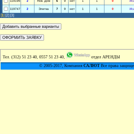
119196
2
Нов. Дом
6
9
нет
1
1
0
Ис
119747
2
Элитка
7
9
нет
1
1
0
Ис
[
1
]
[2]
[3]
Тел.
(312) 51 23 40, 0557 51 23 40,
отдел АРЕНДЫ
© 2005-2017, Компания
САЛЮТ
Все права защищен