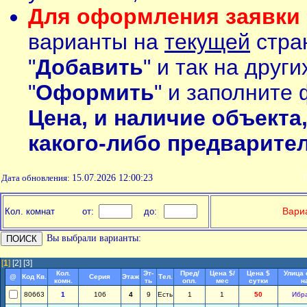
Для оформления заявки 
варианты на
текущей
стран
"
Добавить
" и так на друг
"
Оформить
" и заполните 
Цена, и наличие объекта
какого-либо предварите
Дата обновления:
15.07.2026 12:00:23
П
Вариа
Кол. комнат
от:
до:
Вы выбрали варианты:
[
1
]
[2]
[3]
Кол.
Эт-
Пред/
Цена $/
Цена $
Улица 
@
Код Кв.
Серия
Этаж
Тел.
комн.
ть
опл.
мес
сутки
н
80663
1
106
4
9
Есть
1
1
50
Ибр