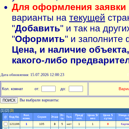
Для оформления заявки 
варианты на
текущей
стран
"
Добавить
" и так на друг
"
Оформить
" и заполните 
Цена, и наличие объекта
какого-либо предварите
Дата обновления:
15.07.2026 12:00:23
П
Вариа
Кол. комнат
от:
до:
Вы выбрали варианты:
[1]
[2]
[
3
]
Кол.
Эт-
Пред/
Цена $/
Цена $
Улица 
@
Код Кв.
Серия
Этаж
Тел.
комн.
ть
опл.
мес
сутки
на
121186
1
105
3
5
нет
1
1
0
Карпи