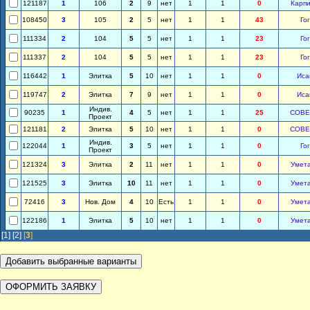
121187
1
106
2
9
нет
1
1
0
Карпи
108450
3
105
2
5
нет
1
1
43
Го
111334
2
104
5
5
нет
1
1
23
Го
111337
2
104
5
5
нет
1
1
23
Го
116442
1
Элитка
5
10
нет
1
1
0
Иса
119747
2
Элитка
7
9
нет
1
1
0
Иса
Индив.
90235
1
4
5
нет
1
1
25
СОВЕ
Проект
121181
2
Элитка
5
10
нет
1
1
0
СОВЕ
Индив.
122044
1
3
5
нет
1
1
0
Го
Проект
121324
3
Элитка
2
11
нет
1
1
0
Умет
121525
3
Элитка
10
11
нет
1
1
0
Умет
72416
3
Нов. Дом
4
10
Есть
1
1
0
Умет
122186
1
Элитка
5
10
нет
1
1
0
Умет
[1]
[2]
[
3
]