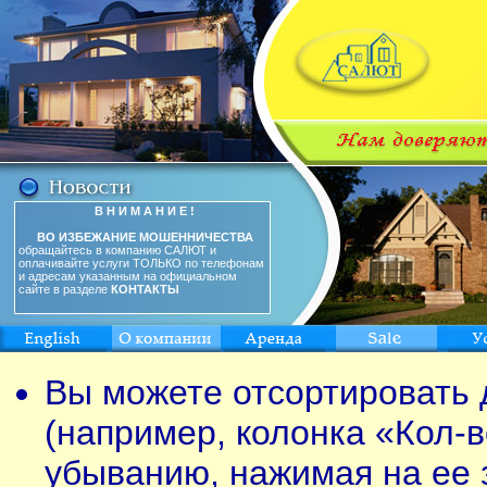
В Н И М А Н И Е !
ВО ИЗБЕЖАНИЕ МОШЕННИЧЕСТВА
обращайтесь в компанию САЛЮТ и
оплачивайте услуги ТОЛЬКО по телефонам
и адресам указанным на официальном
сайте в разделе
КОНТАКТЫ
Вы можете отсортировать 
(например, колонка «Кол-в
убыванию, нажимая на ее 