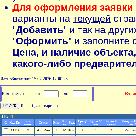
Для оформления заявки 
варианты на
текущей
стран
"
Добавить
" и так на друг
"
Оформить
" и заполните 
Цена, и наличие объекта
какого-либо предварите
Дата обновления:
15.07.2026 12:00:23
П
Вариа
Кол. комнат
от:
до:
Вы выбрали варианты:
[1]
[2]
[
3
]
Кол.
Эт-
Пред/
Цена $/
Цена $
Улица с 
@
Код Кв.
Серия
Этаж
Тел.
комн.
ть
опл.
мес
сутки
на 
72416
3
Нов. Дом
4
10
Есть
1
1
0
Уметал