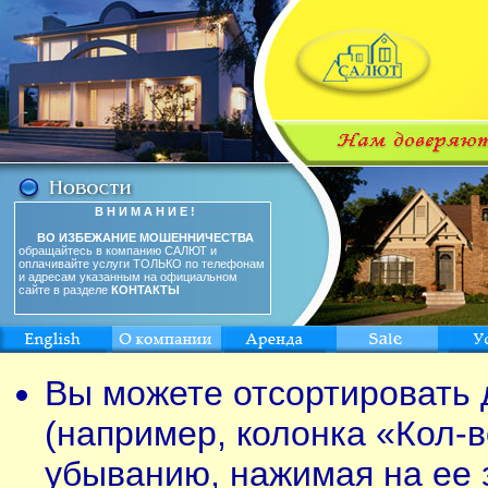
В Н И М А Н И Е !
ВО ИЗБЕЖАНИЕ МОШЕННИЧЕСТВА
обращайтесь в компанию САЛЮТ и
оплачивайте услуги ТОЛЬКО по телефонам
и адресам указанным на официальном
сайте в разделе
КОНТАКТЫ
Вы можете отсортировать 
(например, колонка «Кол-в
убыванию, нажимая на ее 