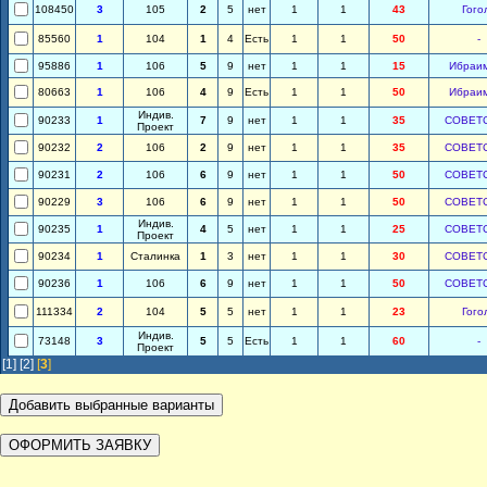
108450
3
105
2
5
нет
1
1
43
Гого
85560
1
104
1
4
Есть
1
1
50
-
95886
1
106
5
9
нет
1
1
15
Ибраи
80663
1
106
4
9
Есть
1
1
50
Ибраи
Индив.
90233
1
7
9
нет
1
1
35
СОВЕТ
Проект
90232
2
106
2
9
нет
1
1
35
СОВЕТ
90231
2
106
6
9
нет
1
1
50
СОВЕТ
90229
3
106
6
9
нет
1
1
50
СОВЕТ
Индив.
90235
1
4
5
нет
1
1
25
СОВЕТ
Проект
90234
1
Сталинка
1
3
нет
1
1
30
СОВЕТ
90236
1
106
6
9
нет
1
1
50
СОВЕТ
111334
2
104
5
5
нет
1
1
23
Гого
Индив.
73148
3
5
5
Есть
1
1
60
-
Проект
[1]
[2]
[
3
]