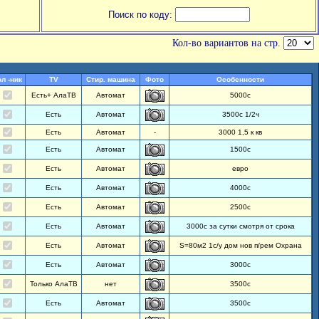
Поиск по коду:
Кол-во вариантов на стр.
л -ник
TV
Стир. машина
Фото
Особенности
Есть+ АлаТВ
Автомат
5000с
Есть
Автомат
3500с 1/2ч
Есть
Автомат
-
3000 1,5 к кв
Есть
Автомат
1500с
Есть
Автомат
евро
Есть
Автомат
4000с
Есть
Автомат
2500с
Есть
Автомат
3000с за сутки смотря от срока
Есть
Автомат
S=80м2 1с/у дом нов п/рем Охрана
Есть
Автомат
3000с
Только АлаТВ
нет
3500с
Есть
Автомат
3500с