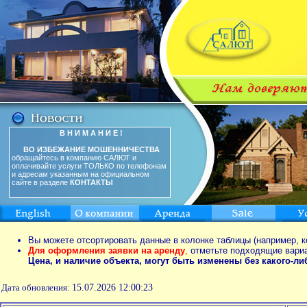
В Н И М А Н И Е !
ВО ИЗБЕЖАНИЕ МОШЕННИЧЕСТВА
обращайтесь в компанию САЛЮТ и
оплачивайте услуги ТОЛЬКО по телефонам
и адресам указанным на официальном
сайте в разделе
КОНТАКТЫ
Вы можете отсортировать данные в колонке таблицы (например, к
Для оформления заявки на аренду
,
отметьте подходящие вари
Цена, и наличие объекта, могут быть изменены без какого-л
Дата обновления:
15.07.2026 12:00:23