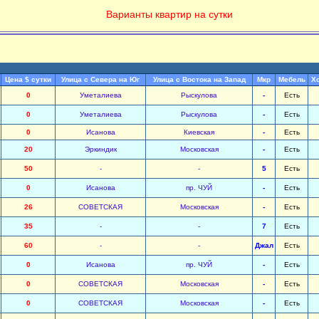
Варианты квартир на сутки
Цена $ сутки
Улица с Севера на Юг
Улица с Востока на Запад
Мкр
Мебель
Хо
0
Уметалиева
Рыскулова
-
Есть
0
Уметалиева
Рыскулова
-
Есть
0
Исанова
Киевская
-
Есть
20
Эркиндик
Московская
-
Есть
50
-
-
5
Есть
0
Исанова
пр. ЧУЙ
-
Есть
26
СОВЕТСКАЯ
Московская
-
Есть
35
-
-
7
Есть
60
-
-
Джал
Есть
0
Исанова
пр. ЧУЙ
-
Есть
0
СОВЕТСКАЯ
Московская
-
Есть
0
СОВЕТСКАЯ
Московская
-
Есть