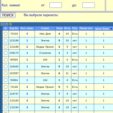
Кол. комнат
от:
до:
Вы выбрали варианты:
[1]
[2]
[
3
]
@
Код Кв.
Кол. комн.
Серия
Этаж
Эт-ть
Тел.
Пред/ опл.
Цена $/мес
72416
3
Нов. Дом
4
10
Есть
1
1
122186
1
Элитка
5
10
нет
1
1
121189
2
Индив. Проект
3
5
нет
1
1
109172
1
Сталинка
1
3
нет
1
1
85560
1
104
1
4
Есть
1
1
116442
1
Элитка
5
10
нет
1
1
102587
1
Элитка
6
11
нет
1
1
53664
1
104
1
4
Есть
1
1
73148
3
Индив. Проект
5
5
Есть
1
1
119747
2
Элитка
7
9
нет
1
1
121193
3
Элитка
2
10
нет
1
1
121194
3
Элитка
2
10
нет
1
1