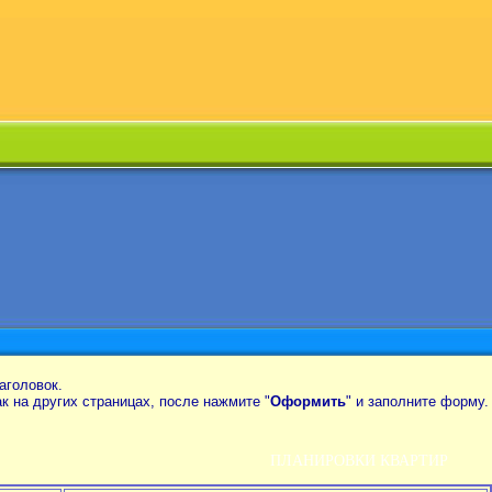
аголовок.
так на других страницах, после нажмите "
Оформить
" и заполните форму.
ПЛАНИРОВКИ КВАРТИР