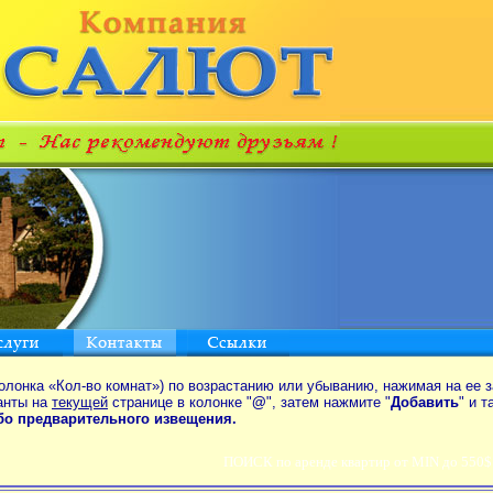
олонка «Кол-во комнат») по возрастанию или убыванию, нажимая на ее з
анты на
текущей
странице в колонке "
@
", затем нажмите "
Добавить
" и 
ибо предварительного извещения.
ПОИСК по аренде квартир от MIN до 550$