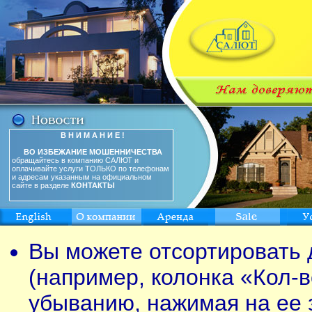
В Н И М А Н И Е !
ВО ИЗБЕЖАНИЕ МОШЕННИЧЕСТВА
обращайтесь в компанию САЛЮТ и
оплачивайте услуги ТОЛЬКО по телефонам
и адресам указанным на официальном
сайте в разделе
КОНТАКТЫ
Вы можете отсортировать 
(например, колонка «Кол-в
убыванию, нажимая на ее 