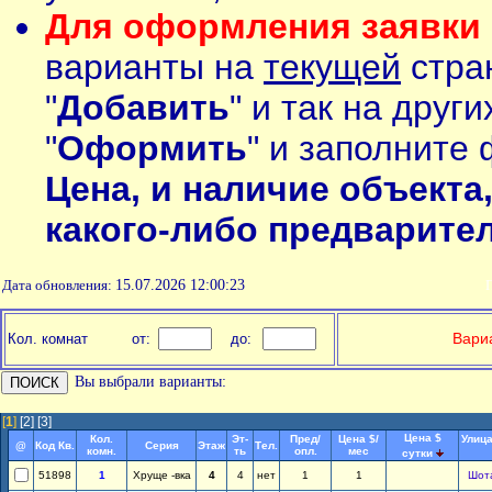
Для оформления заявки 
варианты на
текущей
стран
"
Добавить
" и так на друг
"
Оформить
" и заполните 
Цена, и наличие объекта
какого-либо предварите
Дата обновления:
15.07.2026 12:00:23
П
Вариа
Кол. комнат
от:
до:
Вы выбрали варианты:
[
1
]
[2]
[3]
Цена $
Кол.
Эт-
Пред/
Цена $/
Улица
@
Код Кв.
Серия
Этаж
Тел.
комн.
ть
опл.
мес
сутки
51898
1
Хруще -вка
4
4
нет
1
1
Шот