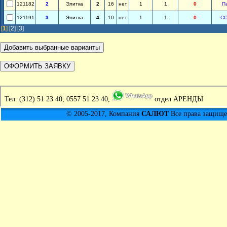
121182
2
Элитка
2
16
нет
1
1
0
П
121191
3
Элитка
4
10
нет
1
1
0
С
[
1
]
[2]
[3]
Тел.
(312) 51 23 40, 0557 51 23 40,
отдел АРЕНДЫ
© 2005-2017, Компания
САЛЮТ
Все права защищен