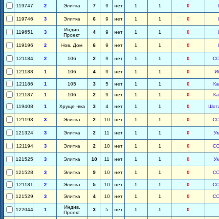
119747
2
Элитка
7
9
нет
1
1
0
119746
3
Элитка
6
9
нет
1
1
0
Индив.
119651
3
4
9
нет
1
1
0
Проект
119196
2
Нов. Дом
6
9
нет
1
1
0
121184
2
106
2
9
нет
1
1
0
С
121188
1
106
4
9
нет
1
1
0
И
121186
1
105
3
5
нет
1
1
0
Ка
121187
1
106
2
9
нет
1
1
0
Ка
119408
1
Хруще -вка
3
4
нет
1
1
0
Шот
121193
3
Элитка
2
10
нет
1
1
0
С
121324
3
Элитка
2
11
нет
1
1
0
У
121194
3
Элитка
2
10
нет
1
1
0
С
121525
3
Элитка
10
11
нет
1
1
0
У
121528
3
Элитка
9
10
нет
1
1
0
С
121181
2
Элитка
5
10
нет
1
1
0
С
121529
3
Элитка
4
10
нет
1
1
0
С
Индив.
122044
1
3
5
нет
1
1
0
Проект