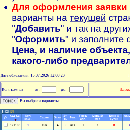
Для оформления заявки 
варианты на
текущей
стран
"
Добавить
" и так на друг
"
Оформить
" и заполните 
Цена, и наличие объекта
какого-либо предварите
Дата обновления:
15.07.2026 12:00:23
П
Вариа
Кол. комнат
от:
до:
Вы выбрали варианты:
[1]
[2]
[
3
]
Код Кв.
Кол.
Эт-
Пред/
Цена $/
Цена $
Улиц
@
Серия
Этаж
Тел.
комн.
ть
опл.
мес
сутки
121188
1
106
4
9
нет
1
1
0