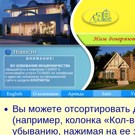
В Н И М А Н И Е !
ВО ИЗБЕЖАНИЕ МОШЕННИЧЕСТВА
обращайтесь в компанию САЛЮТ и
оплачивайте услуги ТОЛЬКО по телефонам
и адресам указанным на официальном
сайте в разделе
КОНТАКТЫ
Вы можете отсортировать 
(например, колонка «Кол-в
убыванию, нажимая на ее 