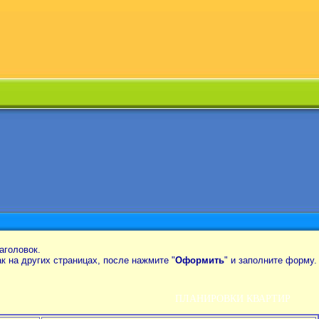
аголовок.
так на других страницах, после нажмите "
Оформить
" и заполните форму.
ПЛАНИРОВКИ КВАРТИР