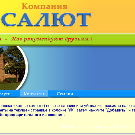
олонка «Кол-во комнат») по возрастанию или убыванию, нажимая на ее з
анты на
текущей
странице в колонке "
@
", затем нажмите "
Добавить
" и 
ибо предварительного извещения.
ПОИСК по аренде квартир от MIN до 550$