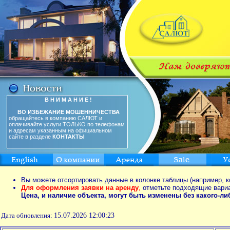
В Н И М А Н И Е !
ВО ИЗБЕЖАНИЕ МОШЕННИЧЕСТВА
обращайтесь в компанию САЛЮТ и
оплачивайте услуги ТОЛЬКО по телефонам
и адресам указанным на официальном
сайте в разделе
КОНТАКТЫ
Вы можете отсортировать данные в колонке таблицы (например, к
Для оформления заявки на аренду
,
отметьте подходящие вари
Цена, и наличие объекта, могут быть изменены без какого-л
Дата обновления:
15.07.2026 12:00:23