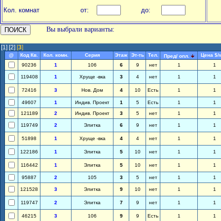
Кол. комнат
от:
до:
Вы выбрали варианты:
[1]
[2]
[
3
]
@
Код Кв.
Кол. комн.
Серия
Этаж
Эт-ть
Тел.
Цена $/
Пред/ опл.
90236
1
106
6
9
нет
1
1
119408
1
Хруще -вка
3
4
нет
1
1
72416
3
Нов. Дом
4
10
Есть
1
1
49607
1
Индив. Проект
1
5
Есть
1
1
121189
2
Индив. Проект
3
5
нет
1
1
119749
2
Элитка
6
9
нет
1
1
51898
1
Хруще -вка
4
4
нет
1
1
122186
1
Элитка
5
10
нет
1
1
116442
1
Элитка
5
10
нет
1
1
95887
2
105
3
5
нет
1
1
121528
3
Элитка
9
10
нет
1
1
119747
2
Элитка
7
9
нет
1
1
46215
3
106
9
9
Есть
1
1