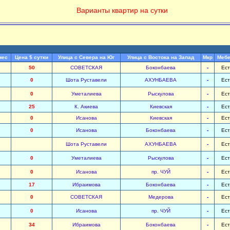
Варианты квартир на сутки
мес
Цена $ сутки
Улица с Севера на Юг
Улица с Востока на Запад
Мкр
Мебе
50
СОВЕТСКАЯ
Боконбаева
-
Ест
0
Шота Руставели
АХУНБАЕВА
-
Ест
0
Уметалиева
Рыскулова
-
Ест
25
К. Акиева
Киевская
-
Ест
0
Исанова
Киевская
-
Ест
0
Исанова
Боконбаева
-
Ест
Шота Руставели
АХУНБАЕВА
-
Ест
0
Уметалиева
Рыскулова
-
Ест
0
Исанова
пр. ЧУЙ
-
Ест
17
Ибраимова
Боконбаева
-
Ест
0
СОВЕТСКАЯ
Медерова
-
Ест
0
Исанова
пр. ЧУЙ
-
Ест
34
Ибраимова
Боконбаева
-
Ест