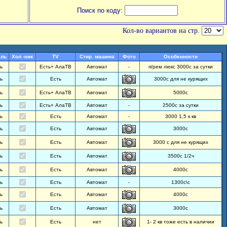
Поиск по коду:
Кол-во вариантов на стр.
ль
Хол -ник
TV
Стир. машина
Фото
Особенности
ь
Есть+ АлаТВ
Автомат
-
п/рем люкс 3000с за сутки
ь
Есть
Автомат
3000с для не курящих
ь
Есть+ АлаТВ
Автомат
5000с
ь
Есть+ АлаТВ
Автомат
-
2500с за сутки
ь
Есть
Автомат
-
3000 1,5 к кв
ь
Есть
Автомат
3000с
ь
Есть
Автомат
3000 с для не курящих
ь
Есть
Автомат
3500с 1/2ч
ь
Есть
Автомат
4000с
ь
Есть
Автомат
-
1300с\с
ь
Есть
Автомат
4000с
ь
Есть
Автомат
3000с
ь
Есть
нет
1- 2 кв тоже есть в наличии