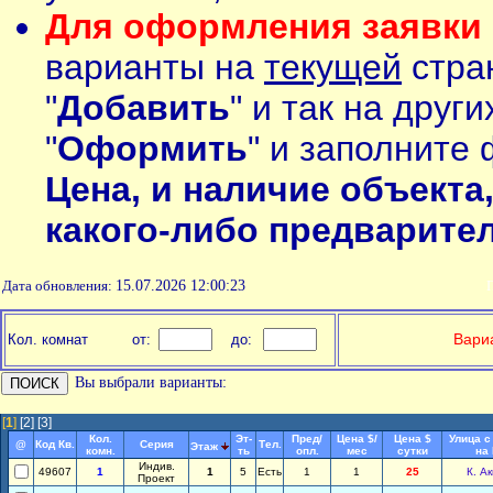
Для оформления заявки 
варианты на
текущей
стран
"
Добавить
" и так на друг
"
Оформить
" и заполните 
Цена, и наличие объекта
какого-либо предварите
Дата обновления:
15.07.2026 12:00:23
П
Вариа
Кол. комнат
от:
до:
Вы выбрали варианты:
[
1
]
[2]
[3]
Кол.
Эт-
Пред/
Цена $/
Цена $
Улица с
@
Код Кв.
Серия
Тел.
Этаж
комн.
ть
опл.
мес
сутки
на
Индив.
49607
1
1
5
Есть
1
1
25
К. А
Проект