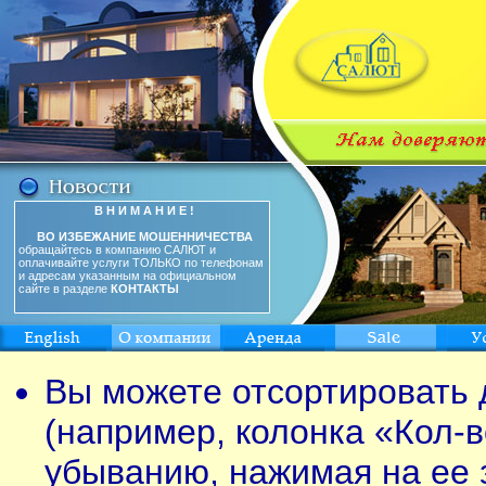
В Н И М А Н И Е !
ВО ИЗБЕЖАНИЕ МОШЕННИЧЕСТВА
обращайтесь в компанию САЛЮТ и
оплачивайте услуги ТОЛЬКО по телефонам
и адресам указанным на официальном
сайте в разделе
КОНТАКТЫ
Вы можете отсортировать 
(например, колонка «Кол-в
убыванию, нажимая на ее 