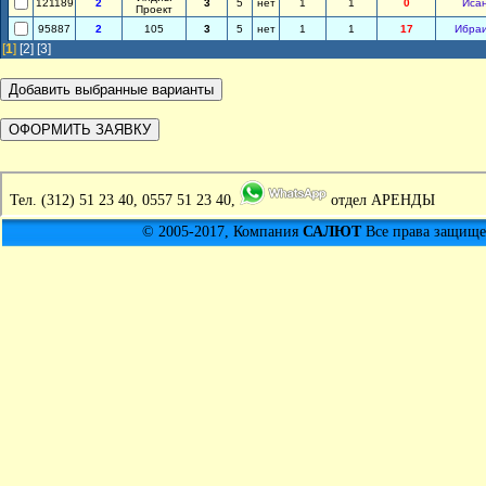
121189
2
3
5
нет
1
1
0
Иса
Проект
95887
2
105
3
5
нет
1
1
17
Ибра
[
1
]
[2]
[3]
Тел.
(312) 51 23 40, 0557 51 23 40,
отдел АРЕНДЫ
© 2005-2017, Компания
САЛЮТ
Все права защищен