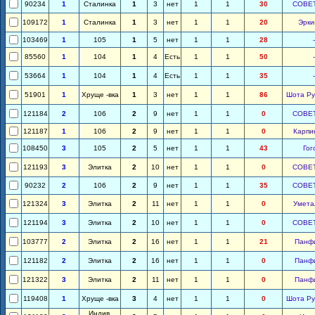
90234
1
Сталинка
1
3
нет
1
1
30
СОВЕ
109172
1
Сталинка
1
3
нет
1
1
20
Эрки
103469
1
105
1
5
нет
1
1
28
-
85560
1
104
1
4
Есть
1
1
50
-
53664
1
104
1
4
Есть
1
1
35
-
51901
1
Хруще -вка
1
3
нет
1
1
86
Шота Ру
121184
2
106
2
9
нет
1
1
0
СОВЕ
121187
1
106
2
9
нет
1
1
0
Карпи
108450
3
105
2
5
нет
1
1
43
Гог
121193
3
Элитка
2
10
нет
1
1
0
СОВЕ
90232
2
106
2
9
нет
1
1
35
СОВЕ
121324
3
Элитка
2
11
нет
1
1
0
Умета
121194
3
Элитка
2
10
нет
1
1
0
СОВЕ
103777
2
Элитка
2
16
нет
1
1
21
Панф
121182
2
Элитка
2
16
нет
1
1
0
Панф
121322
3
Элитка
2
11
нет
1
1
0
Панф
119408
1
Хруще -вка
3
4
нет
1
1
0
Шота Ру
Индив.