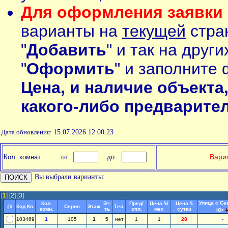
Для оформления заявки 
варианты на
текущей
стран
"
Добавить
" и так на друг
"
Оформить
" и заполните 
Цена, и наличие объекта
какого-либо предварите
Дата обновления:
15.07.2026 12:00:23
П
Вариа
Кол. комнат
от:
до:
Вы выбрали варианты:
[
1
]
[2]
[3]
Улица с Се
Кол.
Эт-
Пред/
Цена $/
Цена $
@
Код Кв.
Серия
Этаж
Тел.
комн.
ть
опл.
мес
сутки
Юг
103469
1
105
1
5
нет
1
1
28
-