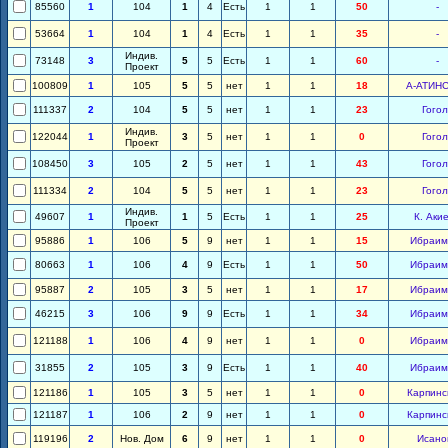
85560
1
104
1
4
Есть
1
1
50
-
53664
1
104
1
4
Есть
1
1
35
-
Индив.
73148
3
5
5
Есть
1
1
60
-
Проект
100809
1
105
5
5
нет
1
1
18
А-АТИН
111337
2
104
5
5
нет
1
1
23
Гогол
Индив.
122044
1
3
5
нет
1
1
0
Гогол
Проект
108450
3
105
2
5
нет
1
1
43
Гогол
111334
2
104
5
5
нет
1
1
23
Гогол
Индив.
49607
1
1
5
Есть
1
1
25
К. Аки
Проект
95886
1
106
5
9
нет
1
1
15
Ибраим
80663
1
106
4
9
Есть
1
1
50
Ибраим
95887
2
105
3
5
нет
1
1
17
Ибраим
46215
3
106
9
9
Есть
1
1
34
Ибраим
121188
1
106
4
9
нет
1
1
0
Ибраим
31855
2
105
3
9
Есть
1
1
40
Ибраим
121186
1
105
3
5
нет
1
1
0
Карпинс
121187
1
106
2
9
нет
1
1
0
Карпинс
119196
2
Нов. Дом
6
9
нет
1
1
0
Исано