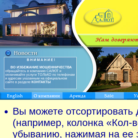
В Н И М А Н И Е !
ВО ИЗБЕЖАНИЕ МОШЕННИЧЕСТВА
обращайтесь в компанию САЛЮТ и
оплачивайте услуги ТОЛЬКО по телефонам
и адресам указанным на официальном
сайте в разделе
КОНТАКТЫ
Вы можете отсортировать 
(например, колонка «Кол-в
убыванию, нажимая на ее 