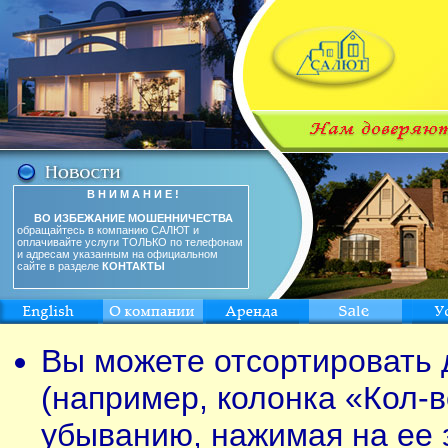
В Н И М А Н И Е !
ВО ИЗБЕЖАНИЕ МОШЕННИЧЕСТВА
обращайтесь в компанию САЛЮТ и
оплачивайте услуги ТОЛЬКО по телефонам
и адресам указанным на официальном
сайте в разделе
КОНТАКТЫ
Вы можете отсортировать 
(например, колонка «Кол-в
убыванию, нажимая на ее 