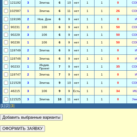
121192
3
Элитка
6
10
нет
1
1
0
СО
102587
1
Элитка
6
11
нет
1
1
26
СО
119196
2
Нов. Дом
6
9
нет
1
1
0
И
90231
2
106
6
9
нет
1
1
50
СО
90229
3
106
6
9
нет
1
1
50
СО
90236
1
106
6
9
нет
1
1
50
СО
119749
2
Элитка
6
9
нет
1
1
0
И
119746
3
Элитка
6
9
нет
1
1
0
И
Индив.
90233
1
7
9
нет
1
1
35
СО
Проект
119747
2
Элитка
7
9
нет
1
1
0
И
121528
3
Элитка
9
10
нет
1
1
0
СО
46215
3
106
9
9
Есть
1
1
34
Иб
121525
3
Элитка
10
11
нет
1
1
0
Ум
[1]
[2]
[
3
]