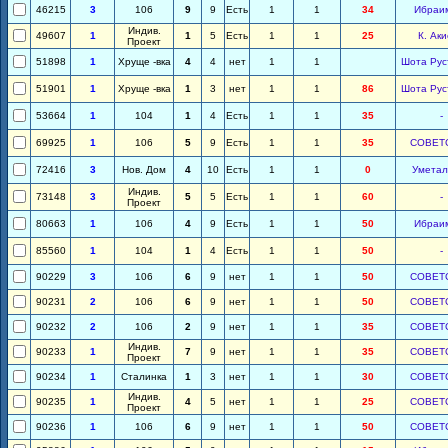
46215
3
106
9
9
Есть
1
1
34
Ибраи
Индив.
49607
1
1
5
Есть
1
1
25
К. Ак
Проект
51898
1
Хруще -вка
4
4
нет
1
1
Шота Рус
51901
1
Хруще -вка
1
3
нет
1
1
86
Шота Рус
53664
1
104
1
4
Есть
1
1
35
-
69925
1
106
5
9
Есть
1
1
35
СОВЕТ
72416
3
Нов. Дом
4
10
Есть
1
1
0
Уметал
Индив.
73148
3
5
5
Есть
1
1
60
-
Проект
80663
1
106
4
9
Есть
1
1
50
Ибраи
85560
1
104
1
4
Есть
1
1
50
-
90229
3
106
6
9
нет
1
1
50
СОВЕТ
90231
2
106
6
9
нет
1
1
50
СОВЕТ
90232
2
106
2
9
нет
1
1
35
СОВЕТ
Индив.
90233
1
7
9
нет
1
1
35
СОВЕТ
Проект
90234
1
Сталинка
1
3
нет
1
1
30
СОВЕТ
Индив.
90235
1
4
5
нет
1
1
25
СОВЕТ
Проект
90236
1
106
6
9
нет
1
1
50
СОВЕТ