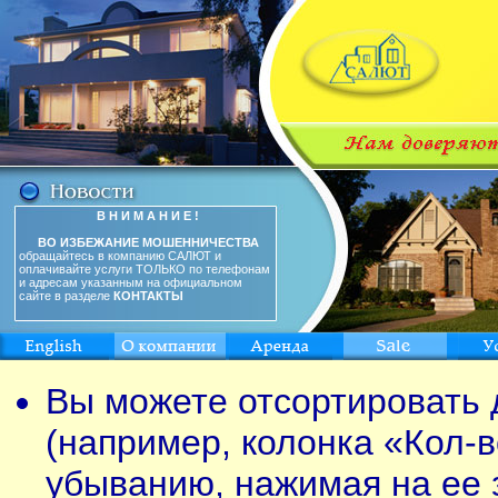
В Н И М А Н И Е !
ВО ИЗБЕЖАНИЕ МОШЕННИЧЕСТВА
обращайтесь в компанию САЛЮТ и
оплачивайте услуги ТОЛЬКО по телефонам
и адресам указанным на официальном
сайте в разделе
КОНТАКТЫ
Вы можете отсортировать 
(например, колонка «Кол-в
убыванию, нажимая на ее 