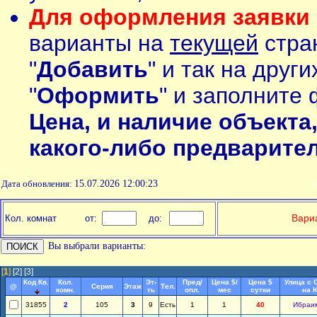
Для оформления заявки 
варианты на
текущей
стран
"
Добавить
" и так на друг
"
Оформить
" и заполните 
Цена, и наличие объекта
какого-либо предварите
Дата обновления:
15.07.2026 12:00:23
П
Вариа
Кол. комнат
от:
до:
Вы выбрали варианты:
[
1
]
[2]
[3]
Код Кв.
Кол.
Эт-
Пред/
Цена $/
Цена $
Улица с 
@
Серия
Этаж
Тел.
комн.
ть
опл.
мес
сутки
на 
31855
2
105
3
9
Есть
1
1
40
Ибраи