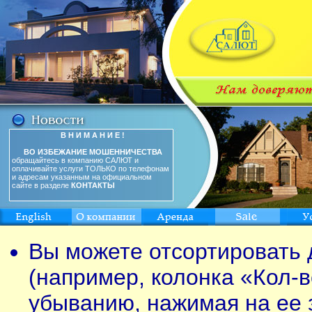
В Н И М А Н И Е !
ВО ИЗБЕЖАНИЕ МОШЕННИЧЕСТВА
обращайтесь в компанию САЛЮТ и
оплачивайте услуги ТОЛЬКО по телефонам
и адресам указанным на официальном
сайте в разделе
КОНТАКТЫ
Вы можете отсортировать 
(например, колонка «Кол-в
убыванию, нажимая на ее 