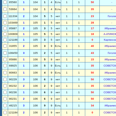
85560
1
104
1
4
Есть
1
1
50
-
53664
1
104
1
4
Есть
1
1
35
-
111334
2
104
5
5
нет
1
1
23
Гоголя
103469
1
105
1
5
нет
1
1
28
-
95887
2
105
3
5
нет
1
1
17
Ибраимо
100809
1
105
5
5
нет
1
1
18
А-АТИНС
121186
1
105
3
5
нет
1
1
0
Карпинск
31855
2
105
3
9
Есть
1
1
40
Ибраимо
108450
3
105
2
5
нет
1
1
43
Гоголя
95886
1
106
5
9
нет
1
1
15
Ибраимо
69925
1
106
5
9
Есть
1
1
35
СОВЕТС
80663
1
106
4
9
Есть
1
1
50
Ибраимо
90229
3
106
6
9
нет
1
1
50
СОВЕТС
90232
2
106
2
9
нет
1
1
35
СОВЕТС
90236
1
106
6
9
нет
1
1
50
СОВЕТС
90231
2
106
6
9
нет
1
1
50
СОВЕТС
46215
3
106
9
9
Есть
1
1
34
Ибраимо
121184
2
106
2
9
нет
1
1
0
СОВЕТС