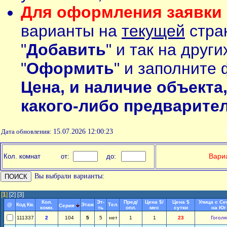
Для оформления заявки 
варианты на
текущей
стран
"
Добавить
" и так на друг
"
Оформить
" и заполните 
Цена, и наличие объекта
какого-либо предварите
Дата обновления:
15.07.2026 12:00:23
П
Вариа
Кол. комнат
от:
до:
Вы выбрали варианты:
[
1
]
[2]
[3]
Кол.
Эт-
Пред/
Цена $/
Цена $
Улица с Се
@
Код Кв.
Этаж
Тел.
Серия
комн.
ть
опл.
мес
сутки
на Юг
111337
2
104
5
5
нет
1
1
23
Гоголя