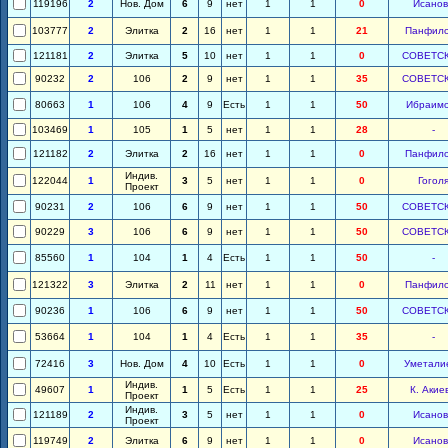
119196
2
Нов. Дом
6
9
нет
1
1
0
Исанов
103777
2
Элитка
2
16
нет
1
1
21
Панфил
121181
2
Элитка
5
10
нет
1
1
0
СОВЕТС
90232
2
106
2
9
нет
1
1
35
СОВЕТС
80663
1
106
4
9
Есть
1
1
50
Ибраим
103469
1
105
1
5
нет
1
1
28
-
121182
2
Элитка
2
16
нет
1
1
0
Панфил
Индив.
122044
1
3
5
нет
1
1
0
Гогол
Проект
90231
2
106
6
9
нет
1
1
50
СОВЕТС
90229
3
106
6
9
нет
1
1
50
СОВЕТС
85560
1
104
1
4
Есть
1
1
50
-
121322
3
Элитка
2
11
нет
1
1
0
Панфил
90236
1
106
6
9
нет
1
1
50
СОВЕТС
53664
1
104
1
4
Есть
1
1
35
-
72416
3
Нов. Дом
4
10
Есть
1
1
0
Уметали
Индив.
49607
1
1
5
Есть
1
1
25
К. Акие
Проект
Индив.
121189
2
3
5
нет
1
1
0
Исанов
Проект
119749
2
Элитка
6
9
нет
1
1
0
Исанов