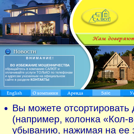
В Н И М А Н И Е !
ВО ИЗБЕЖАНИЕ МОШЕННИЧЕСТВА
обращайтесь в компанию САЛЮТ и
оплачивайте услуги ТОЛЬКО по телефонам
и адресам указанным на официальном
сайте в разделе
КОНТАКТЫ
Вы можете отсортировать 
(например, колонка «Кол-в
убыванию, нажимая на ее 