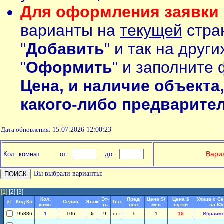
Для оформления заявки 
варианты на
текущей
стран
"
Добавить
" и так на друг
"
Оформить
" и заполните 
Цена, и наличие объекта
какого-либо предварите
Дата обновления:
15.07.2026 12:00:23
П
Вариа
Кол. комнат
от:
до:
Вы выбрали варианты:
[
1
]
[2]
[3]
Кол.
Эт-
Пред/
Цена $/
Цена $
Улица с С
@
Код Кв.
Серия
Этаж
Тел.
комн.
ть
опл.
мес
сутки
на Юг
95886
1
106
5
9
нет
1
1
15
Ибраим