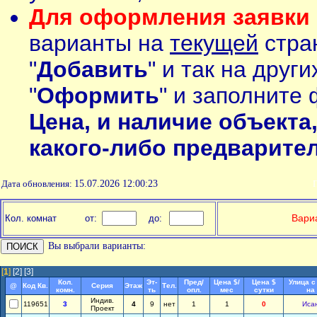
Для оформления заявки 
варианты на
текущей
стран
"
Добавить
" и так на друг
"
Оформить
" и заполните 
Цена, и наличие объекта
какого-либо предварите
Дата обновления:
15.07.2026 12:00:23
П
Вариа
Кол. комнат
от:
до:
Вы выбрали варианты:
[
1
]
[2]
[3]
Кол.
Эт-
Пред/
Цена $/
Цена $
Улица с
@
Код Кв.
Серия
Этаж
Тел.
комн.
ть
опл.
мес
сутки
на
Индив.
119651
3
4
9
нет
1
1
0
Иса
Проект