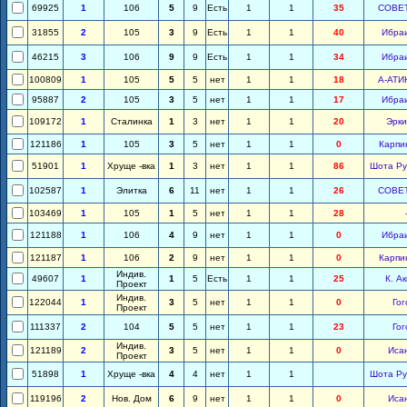
69925
1
106
5
9
Есть
1
1
35
СОВЕ
31855
2
105
3
9
Есть
1
1
40
Ибра
46215
3
106
9
9
Есть
1
1
34
Ибра
100809
1
105
5
5
нет
1
1
18
А-АТИ
95887
2
105
3
5
нет
1
1
17
Ибра
109172
1
Сталинка
1
3
нет
1
1
20
Эрки
121186
1
105
3
5
нет
1
1
0
Карпи
51901
1
Хруще -вка
1
3
нет
1
1
86
Шота Ру
102587
1
Элитка
6
11
нет
1
1
26
СОВЕ
103469
1
105
1
5
нет
1
1
28
121188
1
106
4
9
нет
1
1
0
Ибра
121187
1
106
2
9
нет
1
1
0
Карпи
Индив.
49607
1
1
5
Есть
1
1
25
К. А
Проект
Индив.
122044
1
3
5
нет
1
1
0
Гог
Проект
111337
2
104
5
5
нет
1
1
23
Гог
Индив.
121189
2
3
5
нет
1
1
0
Иса
Проект
51898
1
Хруще -вка
4
4
нет
1
1
Шота Ру
119196
2
Нов. Дом
6
9
нет
1
1
0
Иса