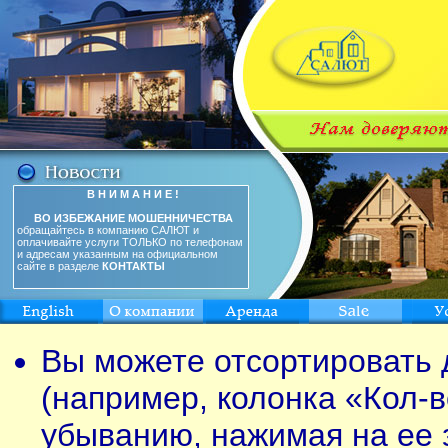
В Н И М А Н И Е !
ВО ИЗБЕЖАНИЕ МОШЕННИЧЕСТВА
обращайтесь в компанию САЛЮТ и
оплачивайте услуги ТОЛЬКО по телефонам
и адресам указанным на официальном
сайте в разделе
КОНТАКТЫ
Вы можете отсортировать 
(например, колонка «Кол-в
убыванию, нажимая на ее 