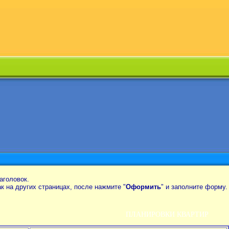
аголовок.
так на других страницах, после нажмите "
Оформить
" и заполните форму.
ПЛАНИРОВКИ КВАРТИР