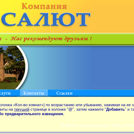
олонка «Кол-во комнат») по возрастанию или убыванию, нажимая на ее з
анты на
текущей
странице в колонке "
@
", затем нажмите "
Добавить
" и 
ибо предварительного извещения.
ПОИСК по аренде квартир от MIN до 550$