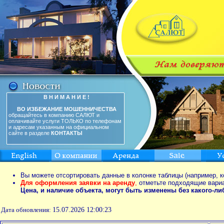
В Н И М А Н И Е !
ВО ИЗБЕЖАНИЕ МОШЕННИЧЕСТВА
обращайтесь в компанию САЛЮТ и
оплачивайте услуги ТОЛЬКО по телефонам
и адресам указанным на официальном
сайте в разделе
КОНТАКТЫ
Вы можете отсортировать данные в колонке таблицы (например, к
Для оформления заявки на аренду
,
отметьте подходящие вари
Цена, и наличие объекта, могут быть изменены без какого-л
Дата обновления:
15.07.2026 12:00:23