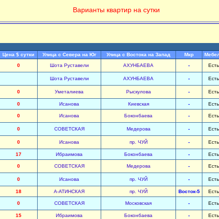
Варианты квартир на сутки
Цена $ сутки
Улица с Севера на Юг
Улица с Востока на Запад
Мкр
Мебе
0
Шота Руставели
АХУНБАЕВА
-
Есть
Шота Руставели
АХУНБАЕВА
-
Есть
0
Уметалиева
Рыскулова
-
Есть
0
Исанова
Киевская
-
Есть
0
Исанова
Боконбаева
-
Есть
0
СОВЕТСКАЯ
Медерова
-
Есть
0
Исанова
пр. ЧУЙ
-
Есть
17
Ибраимова
Боконбаева
-
Есть
0
СОВЕТСКАЯ
Медерова
-
Есть
0
Исанова
пр. ЧУЙ
-
Есть
18
А-АТИНСКАЯ
пр. ЧУЙ
Восток-5
Есть
0
СОВЕТСКАЯ
Московская
-
Есть
15
Ибраимова
Боконбаева
-
Есть