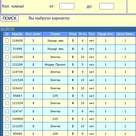
Кол. комнат
от:
до:
Вы выбрали варианты:
[1]
[2]
[
3
]
@
Код Кв.
Кол. комн.
Серия
Этаж
Эт-ть
Тел.
Пред/ опл.
Цена $/мес
119408
1
Хруще -вка
3
4
нет
1
1
51898
1
Хруще -вка
4
4
нет
1
1
122186
1
Элитка
5
10
нет
1
1
121189
2
Индив. Проект
3
5
нет
1
1
119749
2
Элитка
6
9
нет
1
1
121528
3
Элитка
9
10
нет
1
1
116442
1
Элитка
5
10
нет
1
1
95887
2
105
3
5
нет
1
1
121529
3
Элитка
4
10
нет
1
1
119747
2
Элитка
7
9
нет
1
1
100809
1
105
5
5
нет
1
1
121193
3
Элитка
2
10
нет
1
1
95886
1
106
5
9
нет
1
1