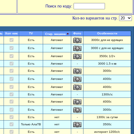
Поиск по коду:
Кол-во вариантов на стр.
ль
Хол -ник
TV
Фото
Особенности
Стир. машина
Есть
Автомат
3000с для не курящих
Есть
Автомат
3000 с для не курящих
Есть
Автомат
3500с 1/2ч
Есть
Автомат
-
3000 1,5 к кв
Есть
Автомат
3000с
Есть
Автомат
4000с
Есть
Автомат
4000с
Есть
Автомат
-
1300с\с
Есть
Автомат
4000с
Есть
Автомат
3000с
Есть
нет
-
1300с за сутки
Только АлаТВ
нет
3500с
Есть
нет
-
интернет 1200с/с