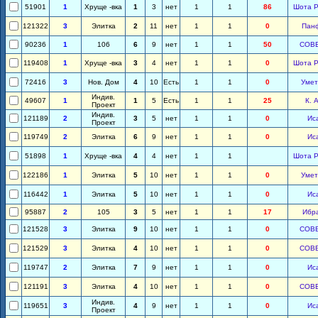
51901
1
Хруще -вка
1
3
нет
1
1
86
Шота Р
121322
3
Элитка
2
11
нет
1
1
0
Пан
90236
1
106
6
9
нет
1
1
50
СОВ
119408
1
Хруще -вка
3
4
нет
1
1
0
Шота Р
72416
3
Нов. Дом
4
10
Есть
1
1
0
Умет
Индив.
49607
1
1
5
Есть
1
1
25
К. 
Проект
Индив.
121189
2
3
5
нет
1
1
0
Ис
Проект
119749
2
Элитка
6
9
нет
1
1
0
Ис
51898
1
Хруще -вка
4
4
нет
1
1
Шота Р
122186
1
Элитка
5
10
нет
1
1
0
Умет
116442
1
Элитка
5
10
нет
1
1
0
Ис
95887
2
105
3
5
нет
1
1
17
Ибр
121528
3
Элитка
9
10
нет
1
1
0
СОВ
121529
3
Элитка
4
10
нет
1
1
0
СОВ
119747
2
Элитка
7
9
нет
1
1
0
Ис
121191
3
Элитка
4
10
нет
1
1
0
СОВ
Индив.
119651
3
4
9
нет
1
1
0
Ис
Проект