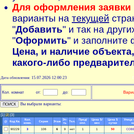
Для оформления заявки 
варианты на
текущей
стран
"
Добавить
" и так на друг
"
Оформить
" и заполните 
Цена, и наличие объекта
какого-либо предварите
Дата обновления:
15.07.2026 12:00:23
П
Вариа
Кол. комнат
от:
до:
Вы выбрали варианты:
[1]
[
2
]
[3]
Кол.
Эт-
Пред/
Цена $/
Цена $
Улица 
@
Код Кв.
Серия
Этаж
Тел.
комн.
ть
опл.
мес
сутки
н
90229
3
106
6
9
нет
1
1
50
СОВ