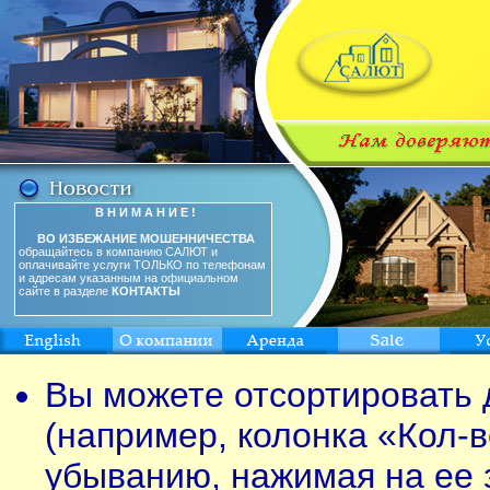
В Н И М А Н И Е !
ВО ИЗБЕЖАНИЕ МОШЕННИЧЕСТВА
обращайтесь в компанию САЛЮТ и
оплачивайте услуги ТОЛЬКО по телефонам
и адресам указанным на официальном
сайте в разделе
КОНТАКТЫ
Вы можете отсортировать 
(например, колонка «Кол-в
убыванию, нажимая на ее 