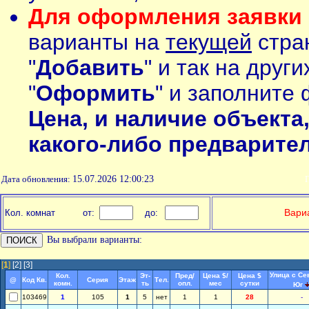
Для оформления заявки 
варианты на
текущей
стран
"
Добавить
" и так на друг
"
Оформить
" и заполните 
Цена, и наличие объекта
какого-либо предварите
Дата обновления:
15.07.2026 12:00:23
П
Вариа
Кол. комнат
от:
до:
Вы выбрали варианты:
[
1
]
[2]
[3]
Улица с Се
Кол.
Эт-
Пред/
Цена $/
Цена $
@
Код Кв.
Серия
Этаж
Тел.
комн.
ть
опл.
мес
сутки
Юг
103469
1
105
1
5
нет
1
1
28
-