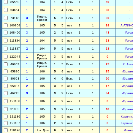
85560
1
104
1
4
Есть
1
1
50
-
53664
1
104
1
4
Есть
1
1
35
-
Индив.
73148
3
5
5
Есть
1
1
60
-
Проект
100809
1
105
5
5
нет
1
1
18
А-АТИН
108450
3
105
2
5
нет
1
1
43
Гогол
111334
2
104
5
5
нет
1
1
23
Гогол
111337
2
104
5
5
нет
1
1
23
Гогол
Индив.
122044
1
3
5
нет
1
1
0
Гогол
Проект
Индив.
49607
1
1
5
Есть
1
1
25
К. Аки
Проект
95886
1
106
5
9
нет
1
1
15
Ибраим
80663
1
106
4
9
Есть
1
1
50
Ибраим
95887
2
105
3
5
нет
1
1
17
Ибраим
46215
3
106
9
9
Есть
1
1
34
Ибраим
121188
1
106
4
9
нет
1
1
0
Ибраим
31855
2
105
3
9
Есть
1
1
40
Ибраим
121186
1
105
3
5
нет
1
1
0
Карпинс
121187
1
106
2
9
нет
1
1
0
Карпинс
119196
2
Нов. Дом
6
9
нет
1
1
0
Исано