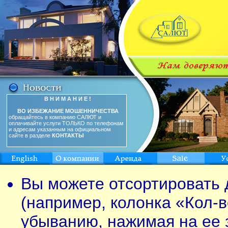
В Н И М А Н И Е !
ВО ИЗБЕЖАНИЕ МОШЕННИЧЕСТВА
обращайтесь в компанию САЛЮТ и
оплачивайте услуги ТОЛЬКО по телефонам
и адресам указанным на официальном
сайте в разделе
КОНТАКТЫ
Вы можете отсортировать 
(например, колонка «Кол-в
убыванию, нажимая на ее 