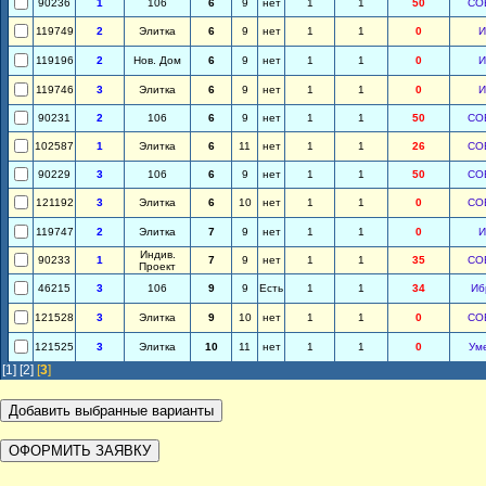
90236
1
106
6
9
нет
1
1
50
СО
119749
2
Элитка
6
9
нет
1
1
0
И
119196
2
Нов. Дом
6
9
нет
1
1
0
И
119746
3
Элитка
6
9
нет
1
1
0
И
90231
2
106
6
9
нет
1
1
50
СО
102587
1
Элитка
6
11
нет
1
1
26
СО
90229
3
106
6
9
нет
1
1
50
СО
121192
3
Элитка
6
10
нет
1
1
0
СО
119747
2
Элитка
7
9
нет
1
1
0
И
Индив.
90233
1
7
9
нет
1
1
35
СО
Проект
46215
3
106
9
9
Есть
1
1
34
Иб
121528
3
Элитка
9
10
нет
1
1
0
СО
121525
3
Элитка
10
11
нет
1
1
0
Ум
[1]
[2]
[
3
]