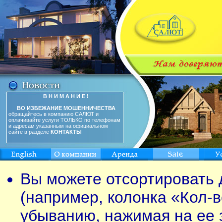
В Н И М А Н И Е !
ВО ИЗБЕЖАНИЕ МОШЕННИЧЕСТВА
обращайтесь в компанию САЛЮТ и
оплачивайте услуги ТОЛЬКО по телефонам
и адресам указанным на официальном
сайте в разделе
КОНТАКТЫ
Вы можете отсортировать 
(например, колонка «Кол-в
убыванию, нажимая на ее 