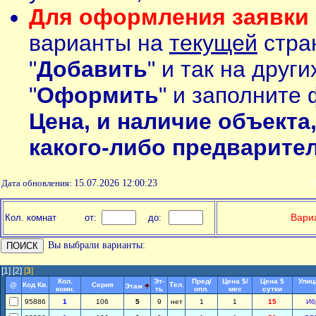
Для оформления заявки 
варианты на
текущей
стран
"
Добавить
" и так на друг
"
Оформить
" и заполните 
Цена, и наличие объекта
какого-либо предварите
Дата обновления:
15.07.2026 12:00:23
П
Вариа
Кол. комнат
от:
до:
Вы выбрали варианты:
[1]
[2]
[
3
]
Кол.
Эт-
Пред/
Цена $/
Цена $
Улиц
@
Код Кв.
Серия
Тел.
Этаж
комн.
ть
опл.
мес
сутки
95886
1
106
5
9
нет
1
1
15
Иб