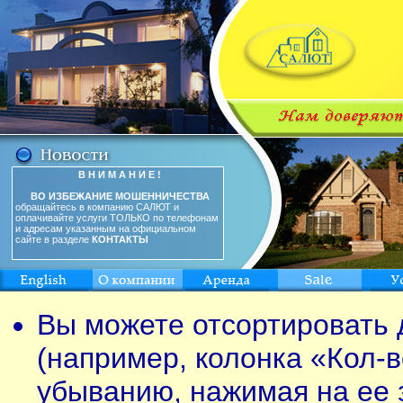
В Н И М А Н И Е !
ВО ИЗБЕЖАНИЕ МОШЕННИЧЕСТВА
обращайтесь в компанию САЛЮТ и
оплачивайте услуги ТОЛЬКО по телефонам
и адресам указанным на официальном
сайте в разделе
КОНТАКТЫ
Вы можете отсортировать 
(например, колонка «Кол-в
убыванию, нажимая на ее 