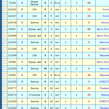
Индив.
73148
3
5
5
Есть
1
1
60
-
Проект
111334
2
104
5
5
нет
1
1
23
Гогол
111337
2
104
5
5
нет
1
1
23
Гогол
119746
3
Элитка
6
9
нет
1
1
0
Исано
51901
1
Хруще -вка
1
3
нет
1
1
86
Шота Рус
119408
1
Хруще -вка
3
4
нет
1
1
0
Шота Рус
121324
3
Элитка
2
11
нет
1
1
0
Уметал
121184
2
106
2
9
нет
1
1
0
СОВЕТС
121188
1
106
4
9
нет
1
1
0
Ибраим
51898
1
Хруще -вка
4
4
нет
1
1
Шота Рус
121525
3
Элитка
10
11
нет
1
1
0
Уметал
31855
2
105
3
9
Есть
1
1
40
Ибраим
121528
3
Элитка
9
10
нет
1
1
0
СОВЕТС
103777
2
Элитка
2
16
нет
1
1
21
Панфил
109172
1
Сталинка
1
3
нет
1
1
20
Эркин
121529
3
Элитка
4
10
нет
1
1
0
СОВЕТС
121182
2
Элитка
2
16
нет
1
1
0
Панфил