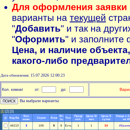
Для оформления заявки 
варианты на
текущей
стран
"
Добавить
" и так на друг
"
Оформить
" и заполните 
Цена, и наличие объекта
какого-либо предварите
Дата обновления:
15.07.2026 12:00:23
П
Вариа
Кол. комнат
от:
до:
Вы выбрали варианты:
[
1
]
[2]
[3]
Кол.
Эт-
Пред/
Цена $/
Цена $
Улица с 
@
Код Кв.
Серия
Этаж
Тел.
комн.
ть
опл.
мес
сутки
на Ю
46215
3
106
9
9
Есть
1
1
34
Ибраим