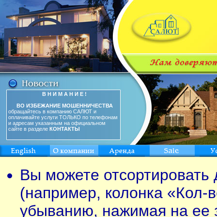
В Н И М А Н И Е !
ВО ИЗБЕЖАНИЕ МОШЕННИЧЕСТВА
обращайтесь в компанию САЛЮТ и
оплачивайте услуги ТОЛЬКО по телефонам
и адресам указанным на официальном
сайте в разделе
КОНТАКТЫ
Вы можете отсортировать 
(например, колонка «Кол-в
убыванию, нажимая на ее 