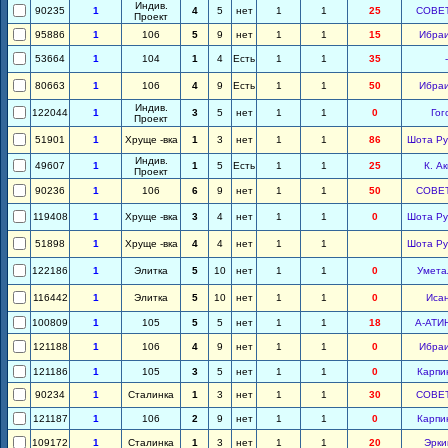
Индив.
90235
1
4
5
нет
1
1
25
СОВЕ
Проект
95886
1
106
5
9
нет
1
1
15
Ибра
53664
1
104
1
4
Есть
1
1
35
-
80663
1
106
4
9
Есть
1
1
50
Ибра
Индив.
122044
1
3
5
нет
1
1
0
Гог
Проект
51901
1
Хруще -вка
1
3
нет
1
1
86
Шота Ру
Индив.
49607
1
1
5
Есть
1
1
25
К. А
Проект
90236
1
106
6
9
нет
1
1
50
СОВЕ
119408
1
Хруще -вка
3
4
нет
1
1
0
Шота Ру
51898
1
Хруще -вка
4
4
нет
1
1
Шота Ру
122186
1
Элитка
5
10
нет
1
1
0
Умета
116442
1
Элитка
5
10
нет
1
1
0
Иса
100809
1
105
5
5
нет
1
1
18
А-АТИ
121188
1
106
4
9
нет
1
1
0
Ибра
121186
1
105
3
5
нет
1
1
0
Карпи
90234
1
Сталинка
1
3
нет
1
1
30
СОВЕ
121187
1
106
2
9
нет
1
1
0
Карпи
109172
1
Сталинка
1
3
нет
1
1
20
Эрки