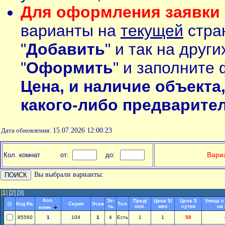
Для оформления заявки 
варианты на
текущей
стран
"
Добавить
" и так на друг
"
Оформить
" и заполните 
Цена, и наличие объекта
какого-либо предварите
Дата обновления:
15.07.2026 12:00:23
П
Вариа
Кол. комнат
от:
до:
Вы выбрали варианты:
[
1
]
[2]
[3]
Кол.
Эт-
Пред/
Цена $/
Цена $
Улица с
@
Код Кв.
Серия
Этаж
Тел.
ть
опл.
мес
сутки
на
комн.
85560
1
104
1
4
Есть
1
1
50
-