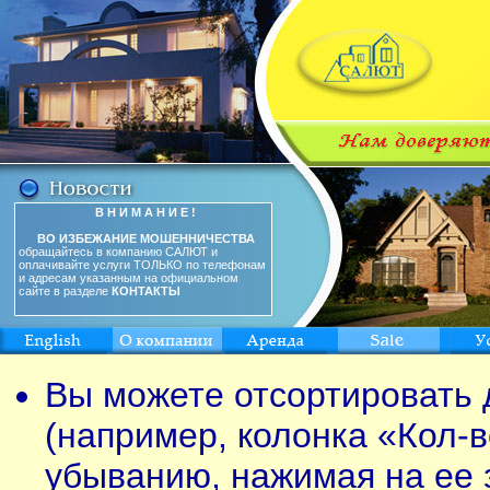
В Н И М А Н И Е !
ВО ИЗБЕЖАНИЕ МОШЕННИЧЕСТВА
обращайтесь в компанию САЛЮТ и
оплачивайте услуги ТОЛЬКО по телефонам
и адресам указанным на официальном
сайте в разделе
КОНТАКТЫ
Вы можете отсортировать 
(например, колонка «Кол-в
убыванию, нажимая на ее 