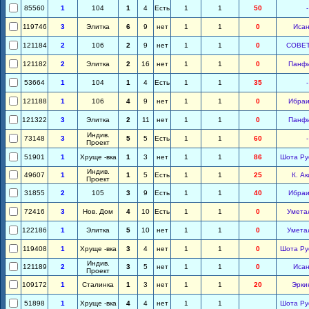
85560
1
104
1
4
Есть
1
1
50
-
119746
3
Элитка
6
9
нет
1
1
0
Иса
121184
2
106
2
9
нет
1
1
0
СОВЕ
121182
2
Элитка
2
16
нет
1
1
0
Панф
53664
1
104
1
4
Есть
1
1
35
-
121188
1
106
4
9
нет
1
1
0
Ибра
121322
3
Элитка
2
11
нет
1
1
0
Панф
Индив.
73148
3
5
5
Есть
1
1
60
-
Проект
51901
1
Хруще -вка
1
3
нет
1
1
86
Шота Ру
Индив.
49607
1
1
5
Есть
1
1
25
К. А
Проект
31855
2
105
3
9
Есть
1
1
40
Ибра
72416
3
Нов. Дом
4
10
Есть
1
1
0
Умета
122186
1
Элитка
5
10
нет
1
1
0
Умета
119408
1
Хруще -вка
3
4
нет
1
1
0
Шота Ру
Индив.
121189
2
3
5
нет
1
1
0
Иса
Проект
109172
1
Сталинка
1
3
нет
1
1
20
Эрки
51898
1
Хруще -вка
4
4
нет
1
1
Шота Ру