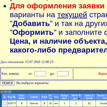
Для оформления заявки 
варианты на
текущей
стран
"
Добавить
" и так на друг
"
Оформить
" и заполните 
Цена, и наличие объекта
какого-либо предварите
Дата обновления:
15.07.2026 12:00:23
П
Вариа
Кол. комнат
от:
до:
Вы выбрали варианты:
[
1
]
[2]
[3]
Цена $/
Кол.
Эт-
Пред/
Цена $
Улица с
@
Код Кв.
Серия
Этаж
Тел.
комн.
ть
опл.
сутки
на
мес
103777
2
Элитка
2
16
нет
1
1
21
Панф